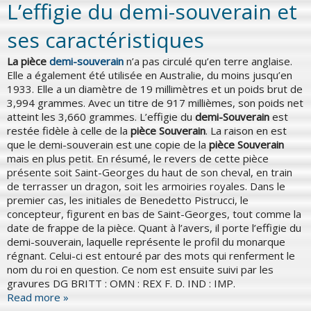
L’effigie du demi-souverain et
ses caractéristiques
La pièce
demi-souverain
n’a pas circulé qu’en terre anglaise.
Elle a également été utilisée en Australie, du moins jusqu’en
1933. Elle a un diamètre de 19 millimètres et un poids brut de
3,994 grammes. Avec un titre de 917 millièmes, son poids net
atteint les 3,660 grammes. L’effigie du
demi-Souverain
est
restée fidèle à celle de la
pièce Souverain
. La raison en est
que le demi-souverain est une copie de la
pièce Souverain
mais en plus petit. En résumé, le revers de cette pièce
présente soit Saint-Georges du haut de son cheval, en train
de terrasser un dragon, soit les armoiries royales. Dans le
premier cas, les initiales de Benedetto Pistrucci, le
concepteur, figurent en bas de Saint-Georges, tout comme la
date de frappe de la pièce. Quant à l’avers, il porte l’effigie du
demi-souverain, laquelle représente le profil du monarque
régnant. Celui-ci est entouré par des mots qui renferment le
nom du roi en question. Ce nom est ensuite suivi par les
gravures DG BRITT : OMN : REX F. D. IND : IMP.
Read more »