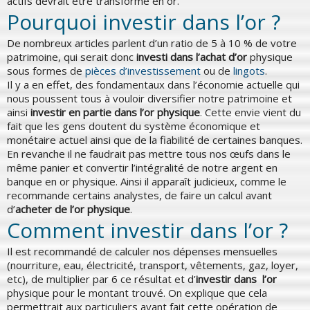
actifs devrait être transformé en or.
Pourquoi investir dans l’or ?
De nombreux articles parlent d’un ratio de 5 à 10 % de votre
patrimoine, qui serait donc
investi dans l’achat d’or
physique
sous formes de
pièces d’investissement
ou de
lingots
.
Il y a en effet, des fondamentaux dans l’économie actuelle qui
nous poussent tous à vouloir diversifier notre patrimoine et
ainsi
investir en partie dans l’or physique
. Cette envie vient du
fait que les gens doutent du système économique et
monétaire actuel ainsi que de la fiabilité de certaines banques.
En revanche il ne faudrait pas mettre tous nos œufs dans le
même panier et convertir l’intégralité de notre argent en
banque en or physique. Ainsi il apparaît judicieux, comme le
recommande certains analystes, de faire un calcul avant
d’
acheter de l’or physique
.
Comment investir dans l’or ?
Il est recommandé de calculer nos dépenses mensuelles
(nourriture, eau, électricité, transport, vêtements, gaz, loyer,
etc), de multiplier par 6 ce résultat et d’
investir dans l’or
physique pour le montant trouvé. On explique que cela
permettrait aux particuliers ayant fait cette opération de