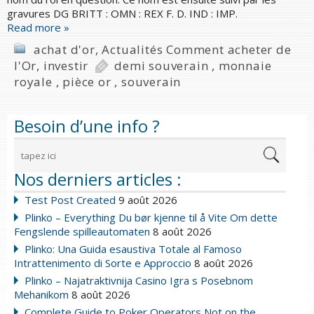
gravures DG BRITT : OMN : REX F. D. IND : IMP.
Read more »
achat d'or
,
Actualités Comment acheter de
l'Or
,
investir
demi souverain
,
monnaie
royale
,
pièce or
,
souverain
Besoin d’une info ?
Nos derniers articles :
Test Post Created
9 août 2026
Plinko – Everything Du bør kjenne til å Vite Om dette
Fengslende spilleautomaten
8 août 2026
Plinko: Una Guida esaustiva Totale al Famoso
Intrattenimento di Sorte e Approccio
8 août 2026
Plinko – Najatraktivnija Casino Igra s Posebnom
Mehanikom
8 août 2026
Complete Guide to Poker Operators Not on the