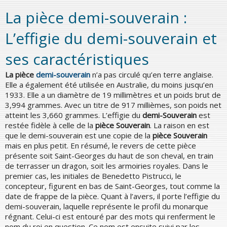
La pièce demi-souverain :
L’effigie du demi-souverain et
ses caractéristiques
La pièce
demi-souverain
n’a pas circulé qu’en terre anglaise.
Elle a également été utilisée en Australie, du moins jusqu’en
1933. Elle a un diamètre de 19 millimètres et un poids brut de
3,994 grammes. Avec un titre de 917 millièmes, son poids net
atteint les 3,660 grammes. L’effigie du
demi-Souverain
est
restée fidèle à celle de la
pièce Souverain
. La raison en est
que le demi-souverain est une copie de la
pièce Souverain
mais en plus petit. En résumé, le revers de cette pièce
présente soit Saint-Georges du haut de son cheval, en train
de terrasser un dragon, soit les armoiries royales. Dans le
premier cas, les initiales de Benedetto Pistrucci, le
concepteur, figurent en bas de Saint-Georges, tout comme la
date de frappe de la pièce. Quant à l’avers, il porte l’effigie du
demi-souverain, laquelle représente le profil du monarque
régnant. Celui-ci est entouré par des mots qui renferment le
nom du roi en question. Ce nom est ensuite suivi par les