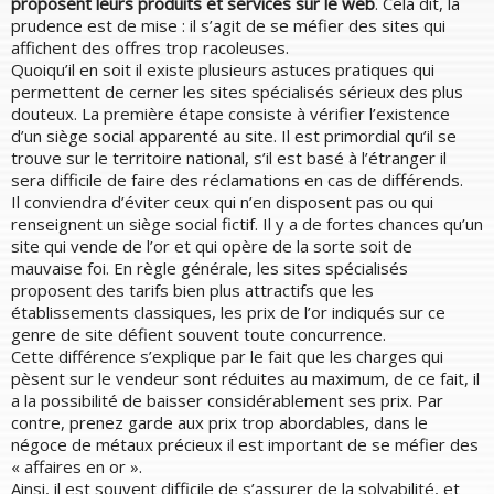
proposent leurs produits et services sur le web
. Cela dit, la
prudence est de mise : il s’agit de se méfier des sites qui
affichent des offres trop racoleuses.
Quoiqu’il en soit il existe plusieurs astuces pratiques qui
permettent de cerner les sites spécialisés sérieux des plus
douteux. La première étape consiste à vérifier l’existence
d’un siège social apparenté au site. Il est primordial qu’il se
trouve sur le territoire national, s’il est basé à l’étranger il
sera difficile de faire des réclamations en cas de différends.
Il conviendra d’éviter ceux qui n’en disposent pas ou qui
renseignent un siège social fictif. Il y a de fortes chances qu’un
site qui vende de l’or et qui opère de la sorte soit de
mauvaise foi. En règle générale, les sites spécialisés
proposent des tarifs bien plus attractifs que les
établissements classiques, les prix de l’or indiqués sur ce
genre de site défient souvent toute concurrence.
Cette différence s’explique par le fait que les charges qui
pèsent sur le vendeur sont réduites au maximum, de ce fait, il
a la possibilité de baisser considérablement ses prix. Par
contre, prenez garde aux prix trop abordables, dans le
négoce de métaux précieux il est important de se méfier des
« affaires en or ».
Ainsi, il est souvent difficile de s’assurer de la solvabilité, et