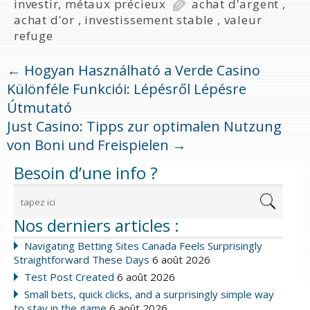
investir
,
métaux précieux
achat d'argent
,
achat d'or
,
investissement stable
,
valeur
refuge
←
Hogyan Használható a Verde Casino
Különféle Funkciói: Lépésről Lépésre
Útmutató
Just Casino: Tipps zur optimalen Nutzung
von Boni und Freispielen
→
Besoin d’une info ?
Nos derniers articles :
Navigating Betting Sites Canada Feels Surprisingly
Straightforward These Days
6 août 2026
Test Post Created
6 août 2026
Small bets, quick clicks, and a surprisingly simple way
to stay in the game
6 août 2026