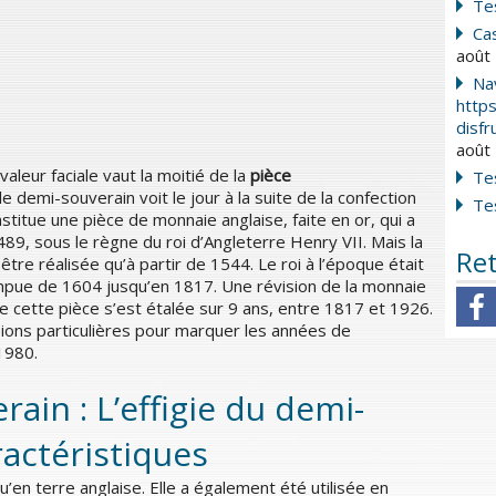
Te
Cas
août
Na
https
disfr
août
valeur faciale vaut la moitié de la
pièce
Te
e demi-souverain voit le jour à la suite de la confection
Te
stitue une pièce de monnaie anglaise, faite en or, qui a
89, sous le règne du roi d’Angleterre Henry VII. Mais la
Ret
être réalisée qu’à partir de 1544. Le roi à l’époque était
ompue de 1604 jusqu’en 1817. Une révision de la monnaie
de cette pièce s’est étalée sur 9 ans, entre 1817 et 1926.
ssions particulières pour marquer les années de
1980.
ain : L’effigie du demi-
ractéristiques
qu’en terre anglaise. Elle a également été utilisée en