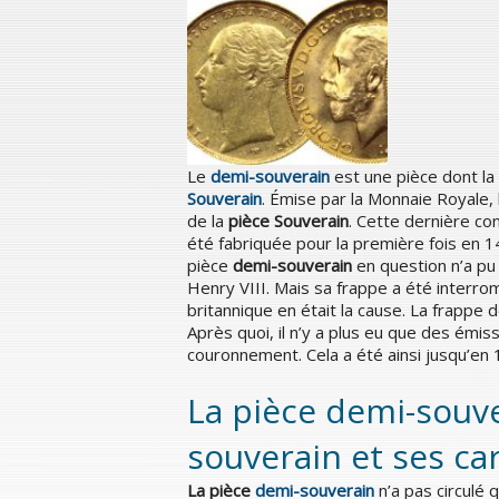
Le
demi-souverain
est une pièce dont la 
Souverain
. Émise par la Monnaie Royale, l
de la
pièce Souverain
. Cette dernière con
été fabriquée pour la première fois en 14
pièce
demi-souverain
en question n’a pu 
Henry VIII. Mais sa frappe a été interr
britannique en était la cause. La frappe 
Après quoi, il n’y a plus eu que des émi
couronnement. Cela a été ainsi jusqu’en 
La pièce demi-souver
souverain et ses ca
La pièce
demi-souverain
n’a pas circulé 