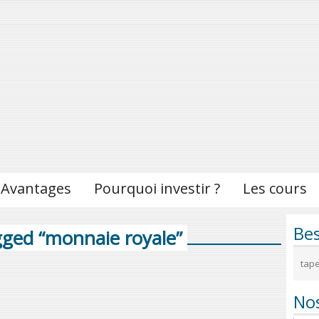
Avantages
Pourquoi investir ?
Les cours
Bes
gged “monnaie royale”
Nos