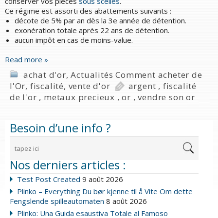
conserver vos pièces
sous scellés
.
Ce régime est assorti des abattements suivants :
décote de 5% par an dès la 3e année de détention.
exonération totale après 22 ans de détention.
aucun impôt en cas de moins-value.
Read more »
achat d'or
,
Actualités Comment acheter de
l'Or
,
fiscalité
,
vente d'or
argent
,
fiscalité
de l'or
,
metaux precieux
,
or
,
vendre son or
Besoin d’une info ?
Nos derniers articles :
Test Post Created
9 août 2026
Plinko – Everything Du bør kjenne til å Vite Om dette
Fengslende spilleautomaten
8 août 2026
Plinko: Una Guida esaustiva Totale al Famoso