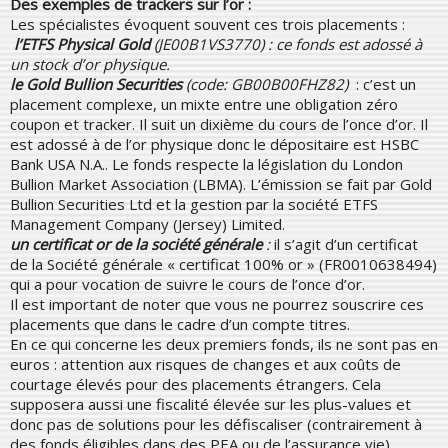
Des exemples de trackers sur l’or :
Les spécialistes évoquent souvent ces trois placements :
l’ETFS Physical Gold
(JE00B1VS3770) : ce fonds est adossé à
un stock d’or physique.
le Gold Bullion Securities
(code: GB00B00FHZ82)
: c’est un
placement complexe, un mixte entre une obligation zéro
coupon et tracker. Il suit un dixième du cours de l’once d’or. Il
est adossé à de l’or physique donc le dépositaire est HSBC
Bank USA N.A.. Le fonds respecte la législation du London
Bullion Market Association (LBMA). L’émission se fait par Gold
Bullion Securities Ltd et la gestion par la société ETFS
Management Company (Jersey) Limited.
un certificat or de la société générale
:
il s’agit d’un certificat
de la Société générale « certificat 100% or » (FR0010638494)
qui a pour vocation de suivre le cours de l’once d’or.
Il est important de noter que vous ne pourrez souscrire ces
placements que dans le cadre d’un compte titres.
En ce qui concerne les deux premiers fonds, ils ne sont pas en
euros : attention aux risques de changes et aux coûts de
courtage élevés pour des placements étrangers. Cela
supposera aussi une fiscalité élevée sur les plus-values et
donc pas de solutions pour les défiscaliser (contrairement à
des fonds éligibles dans des PEA ou de l’assurance vie).