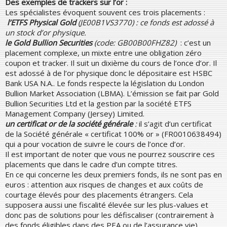
Des exemples de trackers sur l’or :
Les spécialistes évoquent souvent ces trois placements :
l’ETFS Physical Gold
(JE00B1VS3770) : ce fonds est adossé à
un stock d’or physique.
le Gold Bullion Securities
(code: GB00B00FHZ82)
: c’est un
placement complexe, un mixte entre une obligation zéro
coupon et tracker. Il suit un dixième du cours de l’once d’or. Il
est adossé à de l’or physique donc le dépositaire est HSBC
Bank USA N.A.. Le fonds respecte la législation du London
Bullion Market Association (LBMA). L’émission se fait par Gold
Bullion Securities Ltd et la gestion par la société ETFS
Management Company (Jersey) Limited.
un certificat or de la société générale
:
il s’agit d’un certificat
de la Société générale « certificat 100% or » (FR0010638494)
qui a pour vocation de suivre le cours de l’once d’or.
Il est important de noter que vous ne pourrez souscrire ces
placements que dans le cadre d’un compte titres.
En ce qui concerne les deux premiers fonds, ils ne sont pas en
euros : attention aux risques de changes et aux coûts de
courtage élevés pour des placements étrangers. Cela
supposera aussi une fiscalité élevée sur les plus-values et
donc pas de solutions pour les défiscaliser (contrairement à
des fonds éligibles dans des PEA ou de l’assurance vie).