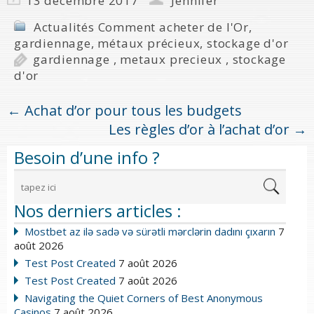
13 décembre 2017
Jennifer
Actualités Comment acheter de l'Or
,
gardiennage
,
métaux précieux
,
stockage d'or
gardiennage
,
metaux precieux
,
stockage
d'or
←
Achat d’or pour tous les budgets
Les règles d’or à l’achat d’or
→
Besoin d’une info ?
Nos derniers articles :
Mostbet az ilə sadə və sürətli mərclərin dadını çıxarın
7
août 2026
Test Post Created
7 août 2026
Test Post Created
7 août 2026
Navigating the Quiet Corners of Best Anonymous
Casinos
7 août 2026