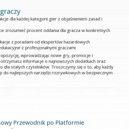
 graczy
kcje dla każdej kategorii gier z objaśnieniem zasad i
e zrozumieć procent oddania dla gracza w konkretnych
ikacje z poradami od ekspertów hazardowych
dukacyjne z profesjonalnymi graczami
propozycję, wprowadzając nowe gry, promocje i
er otrzymasz informacje o najnowszych dodatkach oraz
o dla stałych czytelników. Troszczymy się o to, aby każdy
stęp do najlepszych narzędzi rozrywkowych w bezpiecznym
owy Przewodnik po Platformie