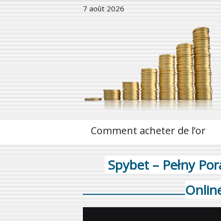
7 août 2026
Comment acheter de l’or
Spybet – Pełny Por
Onlin