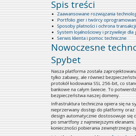
Spis treści
Zaawansowane rozwiązania technolo
Portfolio gier i twórcy oprogramowan
Sposoby płatności i ochrona transakcji
System lojalnościowy i przywileje dla
Serwis klienta i pomoc techniczne
Nowoczesne techno
Spybet
Nasza platforma została zaprojektowana
tylko zabawy, ale również bezpieczeńs
protokół kodowania SSL 256-bit, co sta
bankowe na całym świecie. To potwierdz
bezpieczeństwa naszej domeny.
Infrastruktura techniczna opiera się na
nieprzerwany dostęp do platformy oraz
design automatycznie dostosowuje się 
po smartfony z najmniejszymi ekranami. 
konieczności pobierania zewnętrznego 