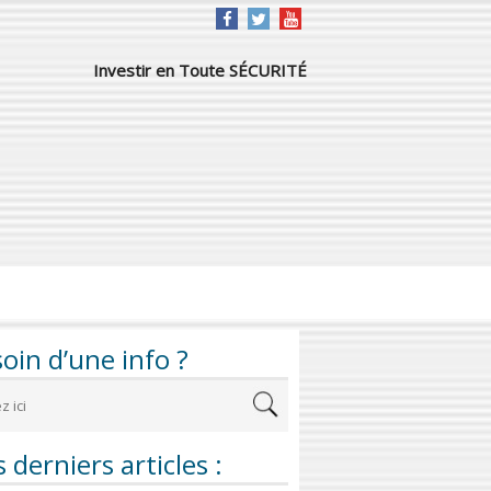
Investir en Toute SÉCURITÉ
oin d’une info ?
 derniers articles :