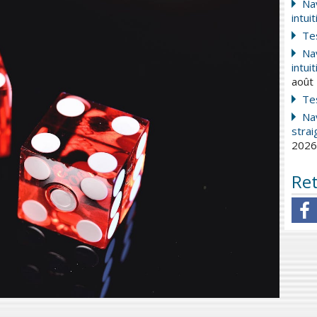
Na
intui
Te
Na
intui
août
Te
Na
strai
202
Ret