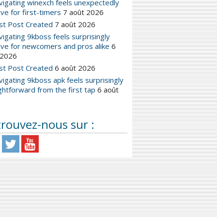
vigating winexch feels unexpectedly
tive for first-timers
7 août 2026
st Post Created
7 août 2026
vigating 9kboss feels surprisingly
tive for newcomers and pros alike
6
 2026
st Post Created
6 août 2026
vigating 9kboss apk feels surprisingly
ghtforward from the first tap
6 août
6
rouvez-nous sur :