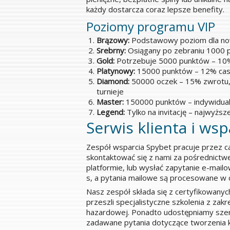
każdy dostarcza coraz lepsze benefity.
Poziomy programu VIP
Brązowy:
Podstawowy poziom dla now
Srebrny:
Osiągany po zebraniu 1000 p
Gold:
Potrzebuje 5000 punktów – 10% 
Platynowy:
15000 punktów – 12% cash
Diamond:
50000 oczek – 15% zwrotu,
turnieje
Master:
150000 punktów – indywidual
Legend:
Tylko na invitację – najwyżs
Serwis klienta i ws
Zespół wsparcia Spybet pracuje przez c
skontaktować się z nami za pośrednictw
platformie, lub wysłać zapytanie e-mailow
s, a pytania mailowe są procesowane w c
Nasz zespół składa się z certyfikowanych
przeszli specjalistyczne szkolenia z zak
hazardowej. Ponadto udostępniamy szero
zadawane pytania dotyczące tworzenia k