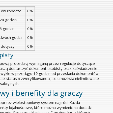
 dni robocze
0%
24 godzin
0%
6 godzin
0%
dwóch godzin
0%
 dotyczy
0%
platy
 typową procedurą wymaganą przez regulacje dotyczące
muszą dostarczyć dokument osobisty oraz zaświadczenie
zwykle w przeciągu 12 godzin od przesłania dokumentów.
je status « zweryfikowane », co umożliwia nielimitowane
sakcyjnych.
wy i benefity dla graczy
 poprzez wielostopniowy system nagród. Każda
nkty lojalnościowe, które można wymienić na dodatki
nagrody. Program składa się z 7 poziomów, z których