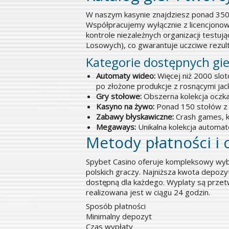
W naszym kasynie znajdziesz ponad 35
Współpracujemy wyłącznie z licencjono
kontrole niezależnych organizacji testuj
Losowych), co gwarantuje uczciwe rezult
Kategorie dostępnych gie
Automaty wideo:
Więcej niż 2000 slo
po złożone produkcje z rosnącymi ja
Gry stołowe:
Obszerna kolekcja oczka,
Kasyno na żywo:
Ponad 150 stołów z 
Zabawy błyskawiczne:
Crash games, ko
Megaways:
Unikalna kolekcja automat
Metody płatności i 
Spybet Casino oferuje kompleksowy wyb
polskich graczy. Najniższa kwota depozy
dostępną dla każdego. Wyplaty są przet
realizowana jest w ciągu 24 godzin.
Sposób płatności
Minimalny depozyt
Czas wypłaty