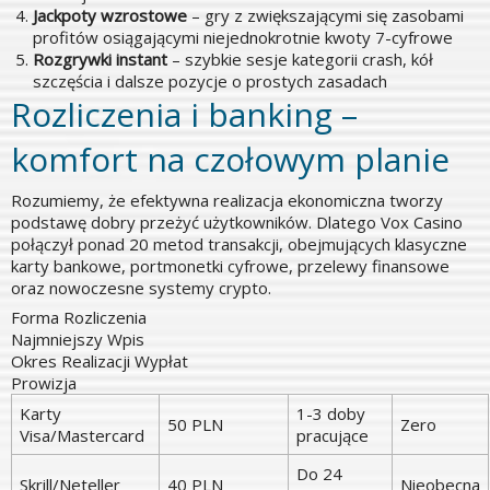
Jackpoty wzrostowe
– gry z zwiększającymi się zasobami
profitów osiągającymi niejednokrotnie kwoty 7-cyfrowe
Rozgrywki instant
– szybkie sesje kategorii crash, kół
szczęścia i dalsze pozycje o prostych zasadach
Rozliczenia i banking –
komfort na czołowym planie
Rozumiemy, że efektywna realizacja ekonomiczna tworzy
podstawę dobry przeżyć użytkowników. Dlatego Vox Casino
połączył ponad 20 metod transakcji, obejmujących klasyczne
karty bankowe, portmonetki cyfrowe, przelewy finansowe
oraz nowoczesne systemy crypto.
Forma Rozliczenia
Najmniejszy Wpis
Okres Realizacji Wypłat
Prowizja
Karty
1-3 doby
50 PLN
Zero
Visa/Mastercard
pracujące
Do 24
Skrill/Neteller
40 PLN
Nieobecna