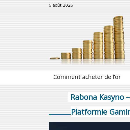
6 août 2026
Comment acheter de l’or
Rabona Kasyno –
Platformie Gami