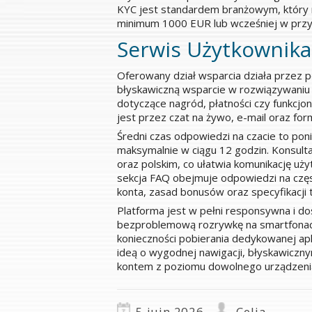
KYC jest standardem branżowym, który r
minimum 1000 EUR lub wcześniej w przyp
Serwis Użytkownika
Oferowany dział wsparcia działa przez 
błyskawiczną wsparcie w rozwiązywaniu 
dotyczące nagród, płatności czy funkcjo
jest przez czat na żywo, e-mail oraz fo
Średni czas odpowiedzi na czacie to pon
maksymalnie w ciągu 12 godzin. Konsultan
oraz polskim, co ułatwia komunikację 
sekcja FAQ obejmuje odpowiedzi na częst
konta, zasad bonusów oraz specyfikacji 
Platforma jest w pełni responsywna i d
bezproblemową rozrywkę na smartfonach
konieczności pobierania dedykowanej apli
ideą o wygodnej nawigacji, błyskawicz
kontem z poziomu dowolnego urządzeni
5 juin 2026
Celia