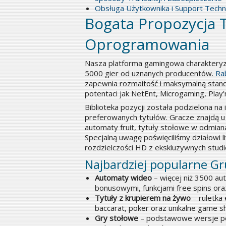
Obsługa Użytkownika i Support Techn
Bogata Propozycja 
Oprogramowania
Nasza platforma gamingowa charakteryz
5000 gier od uznanych producentów.
Ra
zapewnia rozmaitość i maksymalną stand
potentaci jak NetEnt, Microgaming, Play
Biblioteka pozycji została podzielona na 
preferowanych tytułów. Gracze znajdą u
automaty fruit, tytuły stołowe w odmian
Specjalną uwagę poświęciliśmy działowi l
rozdzielczości HD z ekskluzywnych stud
Najbardziej popularne G
Automaty wideo
– więcej niż 3500 a
bonusowymi, funkcjami free spins ora
Tytuły z krupierem na żywo
– ruletka
baccarat, poker oraz unikalne game 
Gry stołowe
– podstawowe wersje poke