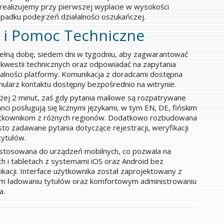
ealizujemy przy pierwszej wyplacie w wysokości
adku podejrzeń działalności oszukańczej.
 i Pomoc Techniczne
pełną dobę, siedem dni w tygodniu, aby zagwarantować
kwestii technicznych oraz odpowiadać na zapytania
nalności platformy. Komunikacja z doradcami dostępna
rmularz kontaktu dostępny bezpośrednio na witrynie.
iżej 2 minut, zaś gdy pytania mailowe są rozpatrywane
ci posługują się licznymi językami, w tym EN, DE, fińskim
użytkownikom z różnych regionów. Dodatkowo rozbudowana
o zadawane pytania dotyczące rejestracji, weryfikacji
tytułów.
ostosowana do urządzeń mobilnych, co pozwala na
 i tabletach z systemami iOS oraz Android bez
kacji. Interface użytkownika został zaprojektowany z
nym ładowaniu tytułów oraz komfortowym administrowaniu
a.