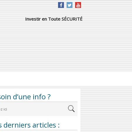
Investir en Toute SÉCURITÉ
oin d’une info ?
 derniers articles :