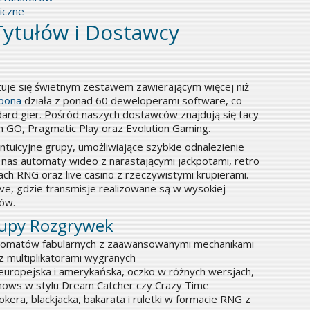
iczne
Tytułów i Dostawcy
uje się świetnym zestawem zawierającym więcej niż
bona
działa z ponad 60 deweloperami software, co
ard gier. Pośród naszych dostawców znajdują się tacy
’n GO, Pragmatic Play oraz Evolution Gaming.
intuicyjne grupy, umożliwiające szybkie odnalezienie
 nas automaty wideo z narastającymi jackpotami, retro
ach RNG oraz live casino z rzeczywistymi krupierami.
ive, gdzie transmisje realizowane są w wysokiej
iów.
rupy Rozgrywek
utomatów fabularnych z zaawansowanymi mechanikami
z multiplikatorami wygranych
 europejska i amerykańska, oczko w różnych wersjach,
shows w stylu Dream Catcher czy Crazy Time
ra, blackjacka, bakarata i ruletki w formacie RNG z