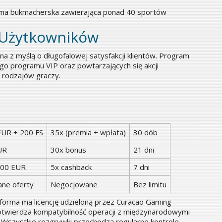
a bukmacherska zawierająca ponad 40 sportów
a Użytkowników
a z myślą o długofalowej satysfakcji klientów. Program
o programu VIP oraz powtarzających się akcji
 rodzajów graczy.
UR + 200 FS
35x (premia + wpłata)
30 dób
UR
30x bonus
21 dni
100 EUR
5x cashback
7 dni
ane oferty
Negocjowane
Bez limitu
forma ma licencję udzieloną przez Curacao Gaming
 potwierdza kompatybilność operacji z międzynarodowymi
Wszystkie rozgrywki przechodzą regularne kontrole