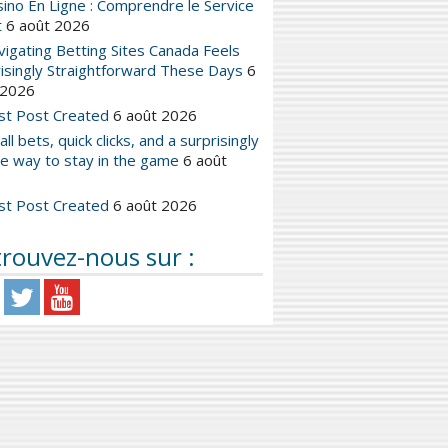
sino En Ligne : Comprendre le Service
t
6 août 2026
vigating Betting Sites Canada Feels
risingly Straightforward These Days
6
 2026
st Post Created
6 août 2026
ll bets, quick clicks, and a surprisingly
le way to stay in the game
6 août
6
st Post Created
6 août 2026
rouvez-nous sur :