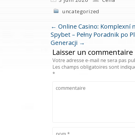
uncategorized
←
Online Casino: Komplexní 
Spybet – Pełny Poradnik po P
Generacji
→
Laisser un commentaire
Votre adresse e-mail ne sera pas pub
Les champs obligatoires sont indiqu
*