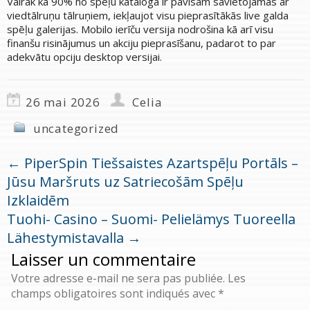
Vairāk kā 90% no spēļu kataloga ir pavisam savietojamas ar
viedtālruņu tālruņiem, iekļaujot visu pieprasītākās live galda
spēļu galerijas. Mobilo ierīču versija nodrošina kā arī visu
finanšu risinājumus un akciju pieprasīšanu, padarot to par
adekvātu opciju desktop versijai.
26 mai 2026
Celia
uncategorized
←
PiperSpin Tiešsaistes Azartspēļu Portāls –
Jūsu Maršruts uz Satriecošām Spēļu
Izklaidēm
Tuohi- Casino – Suomi- Pelielämys Tuoreella
Lähestymistavalla
→
Laisser un commentaire
Votre adresse e-mail ne sera pas publiée.
Les
champs obligatoires sont indiqués avec
*