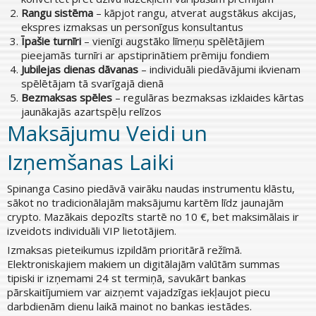
Rangu sistēma
– kāpjot rangu, atverat augstākus akcijas,
ekspres izmaksas un personīgus konsultantus
Īpašie turnīri
– vienīgi augstāko līmeņu spēlētājiem
pieejamās turnīri ar apstiprinātiem prēmiju fondiem
Jubilejas dienas dāvanas
– individuāli piedāvājumi ikvienam
spēlētājam tā svarīgajā dienā
Bezmaksas spēles
– regulāras bezmaksas izklaides kārtas
jaunākajās azartspēļu relīzos
Maksājumu Veidi un
Izņemšanas Laiki
Spinanga Casino piedāvā vairāku naudas instrumentu klāstu,
sākot no tradicionālajām maksājumu kartēm līdz jaunajām
crypto. Mazākais depozīts startē no 10 €, bet maksimālais ir
izveidots individuāli VIP lietotājiem.
Izmaksas pieteikumus izpildām prioritārā režīmā.
Elektroniskajiem makiem un digitālajām valūtām summas
tipiski ir izņemami 24 st termiņā, savukārt bankas
pārskaitījumiem var aizņemt vajadzīgas iekļaujot piecu
darbdienām dienu laikā mainot no bankas iestādes.