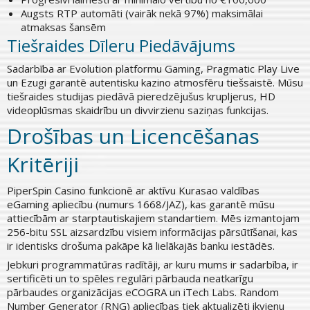
Augsts RTP automāti (vairāk nekā 97%) maksimālai
atmaksas šansēm
Tiešraides Dīleru Piedāvājums
Sadarbība ar Evolution platformu Gaming, Pragmatic Play Live
un Ezugi garantē autentisku kazino atmosfēru tiešsaistē. Mūsu
tiešraides studijas piedāvā pieredzējušus krupljerus, HD
videoplūsmas skaidrību un divvirzienu saziņas funkcijas.
Drošības un Licencēšanas
Kritēriji
PiperSpin Casino funkcionē ar aktīvu Kurasao valdības
eGaming apliecību (numurs 1668/JAZ), kas garantē mūsu
attiecībām ar starptautiskajiem standartiem. Mēs izmantojam
256-bitu SSL aizsardzību visiem informācijas pārsūtīšanai, kas
ir identisks drošuma pakāpe kā lielākajās banku iestādēs.
Jebkuri programmatūras radītāji, ar kuru mums ir sadarbība, ir
sertificēti un to spēles regulāri pārbauda neatkarīgu
pārbaudes organizācijas eCOGRA un iTech Labs. Random
Number Generator (RNG) apliecības tiek aktualizēti ikvienu