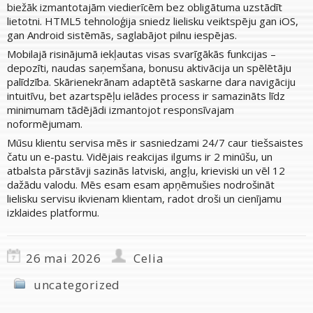
biežāk izmantotajām viedierīcēm bez obligātuma uzstādīt
lietotni. HTML5 tehnoloģija sniedz lielisku veiktspēju gan iOS,
gan Android sistēmās, saglabājot pilnu iespējas.
Mobilajā risinājumā iekļautas visas svarīgākās funkcijas –
depozīti, naudas saņemšana, bonusu aktivācija un spēlētāju
palīdzība. Skārienekrānam adaptētā saskarne dara navigāciju
intuitīvu, bet azartspēļu ielādes process ir samazināts līdz
minimumam tādējādi izmantojot responsīvajam
noformējumam.
Mūsu klientu servisa mēs ir sasniedzami 24/7 caur tiešsaistes
čatu un e-pastu. Vidējais reakcijas ilgums ir 2 minūšu, un
atbalsta pārstāvji sazinās latviski, angļu, krieviski un vēl 12
dažādu valodu. Mēs esam esam apņēmušies nodrošināt
lielisku servisu ikvienam klientam, radot droši un cienījamu
izklaides platformu.
26 mai 2026
Celia
uncategorized