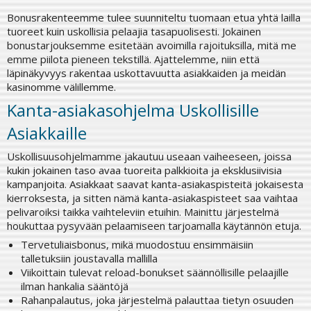
Bonusrakenteemme tulee suunniteltu tuomaan etua yhtä lailla
tuoreet kuin uskollisia pelaajia tasapuolisesti. Jokainen
bonustarjouksemme esitetään avoimilla rajoituksilla, mitä me
emme piilota pieneen tekstillä. Ajattelemme, niin että
läpinäkyvyys rakentaa uskottavuutta asiakkaiden ja meidän
kasinomme välillemme.
Kanta-asiakasohjelma Uskollisille
Asiakkaille
Uskollisuusohjelmamme jakautuu useaan vaiheeseen, joissa
kukin jokainen taso avaa tuoreita palkkioita ja eksklusiivisia
kampanjoita. Asiakkaat saavat kanta-asiakaspisteitä jokaisesta
kierroksesta, ja sitten nämä kanta-asiakaspisteet saa vaihtaa
pelivaroiksi taikka vaihteleviin etuihin. Mainittu järjestelmä
houkuttaa pysyvään pelaamiseen tarjoamalla käytännön etuja.
Tervetuliaisbonus, mikä muodostuu ensimmäisiin
talletuksiin joustavalla mallilla
Viikoittain tulevat reload-bonukset säännöllisille pelaajille
ilman hankalia sääntöjä
Rahanpalautus, joka järjestelmä palauttaa tietyn osuuden