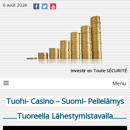
6 août 2026
Investir en Toute SÉCURITÉ
Menu
Tuohi- Casino – Suomi- Pelielämys
Tuoreella Lähestymistavalla