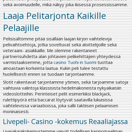
sekä avoimuudelle, mikä näkyy joka ikisessä prosessissamme.
Laaja Pelitarjonta Kaikille
Pelaajille
Pelisisältömme pitää sisällään laajan kirjon vaihtelevija
pelivaihtoehtoja, jotka soveltuvat sekä aloittelijoille sekä
veteraani- asiakkaille. Me olemme rakentaneet
partnerisuhdetta alan johtavien pelikehittäjien yhteydessä
varmistaaksemme, jotta
casino Tuohi in Suomi
tuottaa
ainoastaan korkeinta laatua. Kukin peli tulee testattu
huolellisesti ennen se tuodaan tarjontaamme.
Slotit rakentavat tarjontamme ytimen, sekä tarjoamme satoja
vaihtuvia valintoja klassisista hedelmäkoneista nykyaikaisiin
videoslotteihin. Perinteiset pelit esimerkiksi blackjack,
rulettipyörä että baccarat löytyvät saatavilla lukuisissa
vaihtelevissa variaatioissa, joka sallii taktiisen pelaamisen
moninaisesti.
Livepeli- Casino -kokemus Reaaliajassa
Livejakajakokemustemme vievät todellisen kasinomaailman