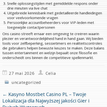
Snelle oplossingstijden met gemiddelde respons onder
drie minuten via live chat
Uitgebreide kennisbank met gedetailleerde handleidingen
voor veelvoorkomende vragen
Persoonlijke accountbeheerders voor VIP-leden met
toegewijde contactpersonen
Ons casino streeft ernaar een omgeving te creëren waarin
plezier en verantwoordelijkheid hand in hand gaan. Wij bieden
tools voor zelfbeperking, sessietimers en realiteitscontroles
die gebruikers helpen bewuste keuzes te maken. Deze balans
tussen entertainment en welzijn bepaalt onze filosofie en
onderscheidt ons binnen de competitieve spellenmarkt.
27 mai 2026
Celia
uncategorized
←
Kasyno Mostbet Casino PL – Twoje
Lokalizacja dla Najwyższej jakości Gier i