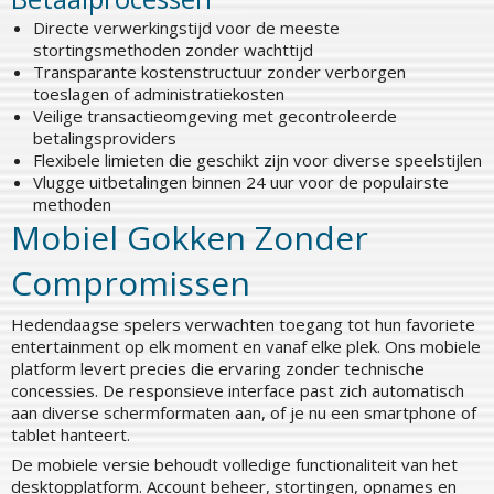
Directe verwerkingstijd voor de meeste
stortingsmethoden zonder wachttijd
Transparante kostenstructuur zonder verborgen
toeslagen of administratiekosten
Veilige transactieomgeving met gecontroleerde
betalingsproviders
Flexibele limieten die geschikt zijn voor diverse speelstijlen
Vlugge uitbetalingen binnen 24 uur voor de populairste
methoden
Mobiel Gokken Zonder
Compromissen
Hedendaagse spelers verwachten toegang tot hun favoriete
entertainment op elk moment en vanaf elke plek. Ons mobiele
platform levert precies die ervaring zonder technische
concessies. De responsieve interface past zich automatisch
aan diverse schermformaten aan, of je nu een smartphone of
tablet hanteert.
De mobiele versie behoudt volledige functionaliteit van het
desktopplatform. Account beheer, stortingen, opnames en