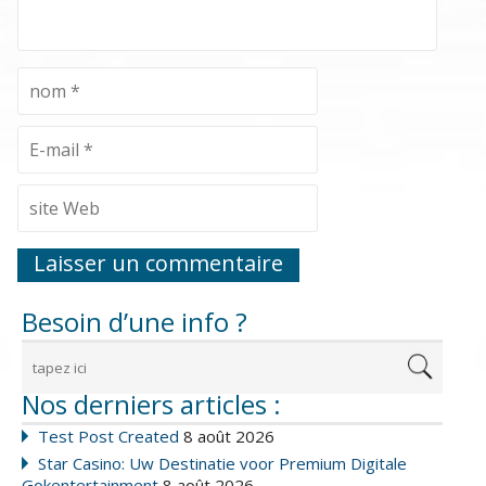
Besoin d’une info ?
Nos derniers articles :
Test Post Created
8 août 2026
Star Casino: Uw Destinatie voor Premium Digitale
Gokentertainment
8 août 2026