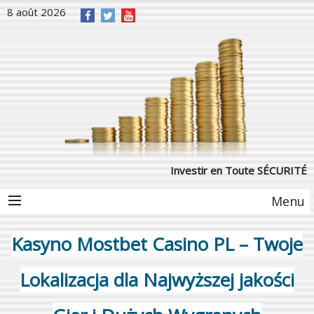
8 août 2026
Investir en Toute SÉCURITÉ
Menu
Kasyno Mostbet Casino PL – Twoje
Lokalizacja dla Najwyższej jakości