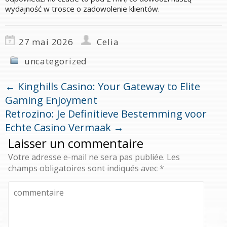
wydajność w trosce o zadowolenie klientów.
27 mai 2026
Celia
uncategorized
←
Kinghills Casino: Your Gateway to Elite
Gaming Enjoyment
Retrozino: Je Definitieve Bestemming voor
Echte Casino Vermaak
→
Laisser un commentaire
Votre adresse e-mail ne sera pas publiée.
Les
champs obligatoires sont indiqués avec
*