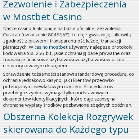
Zezwolenie i Zabezpieczenia
w Mostbet Casino
Nasze casino funkcjonuje na bazie oficjalnej zezwolenia
Curacao (oznaczenie 8048/JAZ), to daje gwarancję całkowitą
zgodność z prawem i transparentność każdej transakcji
płatniczych. W
casino mostbet
używamy najlepsze protokoły
kodowania SSL 256-bit, jakie ochraniają dane prywatne oraz
transakcje finansowe użytkowników użytkowników przed
nieautoryzowanym dostępem.
Sprawdzenie tożsamości stanowi standardową procedurą, co
ochrania jednakowo kasyno, jak i klientów przeciwko
potencjalnymi niewłaściwym użyciem. Procedura ów
przebiega szybko i wymaga tylko podstawowych
dokumentów identyfikacyjnych, które daje szansę na
chronione wypłaty środków pozbawione zbędnych opóźnień.
Obszerna Kolekcja Rozgrywek
skierowana do Każdego typu