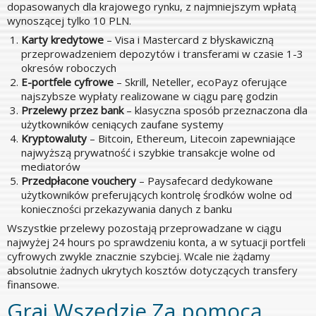
dopasowanych dla krajowego rynku, z najmniejszym wpłatą
wynoszącej tylko 10 PLN.
Karty kredytowe
– Visa i Mastercard z błyskawiczną
przeprowadzeniem depozytów i transferami w czasie 1-3
okresów roboczych
E-portfele cyfrowe
– Skrill, Neteller, ecoPayz oferujące
najszybsze wypłaty realizowane w ciągu parę godzin
Przelewy przez bank
– klasyczna sposób przeznaczona dla
użytkowników ceniących zaufane systemy
Kryptowaluty
– Bitcoin, Ethereum, Litecoin zapewniające
najwyższą prywatność i szybkie transakcje wolne od
mediatorów
Przedpłacone vouchery
– Paysafecard dedykowane
użytkowników preferujących kontrolę środków wolne od
konieczności przekazywania danych z banku
Wszystkie przelewy pozostają przeprowadzane w ciągu
najwyżej 24 hours po sprawdzeniu konta, a w sytuacji portfeli
cyfrowych zwykle znacznie szybciej. Wcale nie żądamy
absolutnie żadnych ukrytych kosztów dotyczących transfery
finansowe.
Graj Wszędzie Za pomocą