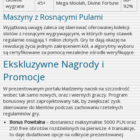
45+
Mega Moolah, Divine Fortune
wygrane
92%
Maszyny z Rosnącymi Pulami
Wyjątkową uwagę zaleca się skierować oferowanej kolekcji
slotów z rosnącymi wygrywającymi, w których sumy stawek
regularnie osiągają 1 milion złotych. Gry te dają okazję na
rewolucję życia jednym zakręceniem kół, a algorytmy wyboru
są certyfikowane za pomocą niezależne ośrodki weryfikujące.
Ekskluzywne Nagrody i
Promocje
W prezentowanym portalu kładziemy nacisk na szczodrość
wobec tak samo nowych, oraz i wiernych graczy. Program
bonusowy jest zaprojektowany tak, by zwiększać zysk
skierowane do klientów podczas zachowaniu rzetelnych
regulaminów gry.
Bonus Powitalna
– dostaniesz maksymalnie 5000 PLN oraz
250 free obrotów rozdzielonych na pierwsze 4 transakcje,
to daje dodatkowe opcje na odkrycie prezentowanej