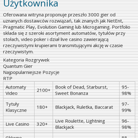
Użytkownika
Oferowana witryna proponuje przeszło 3000 gier od
uznanych dostawców rozwiązań, tak znanych jak NetEnt,
Pragmatic Play, Evolution Gaming lub Microgaming. Portfolio
składa się z szeroki asortyment automatów, tytułów przy
stołach, video poker i dział live casino zawierającą
rzeczywistymi krupierami transmitującymi akcję w czasie
rzeczywistym.
Kategoria Rozgrywek
Quantum Gier
Najpopularniejsze Pozycje
RTP
Automaty
Book of Dead, Starburst,
95-
2100+
Video
Sweet Bonanza
98%
Tytuły
97-
180+
Blackjack, Ruletka, Baccarat
Klasyczne
99%
Live Roulette, Lightning
96-
Live Casino
320+
Blackjack
98%
Główne
88-