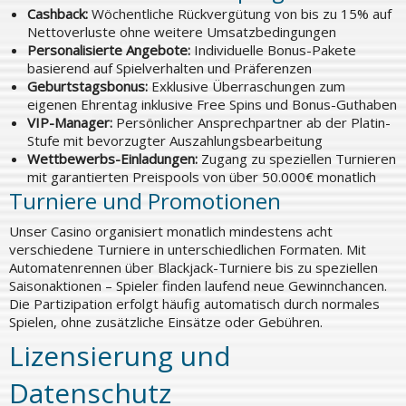
Cashback:
Wöchentliche Rückvergütung von bis zu 15% auf
Nettoverluste ohne weitere Umsatzbedingungen
Personalisierte Angebote:
Individuelle Bonus-Pakete
basierend auf Spielverhalten und Präferenzen
Geburtstagsbonus:
Exklusive Überraschungen zum
eigenen Ehrentag inklusive Free Spins und Bonus-Guthaben
VIP-Manager:
Persönlicher Ansprechpartner ab der Platin-
Stufe mit bevorzugter Auszahlungsbearbeitung
Wettbewerbs-Einladungen:
Zugang zu speziellen Turnieren
mit garantierten Preispools von über 50.000€ monatlich
Turniere und Promotionen
Unser Casino organisiert monatlich mindestens acht
verschiedene Turniere in unterschiedlichen Formaten. Mit
Automatenrennen über Blackjack-Turniere bis zu speziellen
Saisonaktionen – Spieler finden laufend neue Gewinnchancen.
Die Partizipation erfolgt häufig automatisch durch normales
Spielen, ohne zusätzliche Einsätze oder Gebühren.
Lizensierung und
Datenschutz