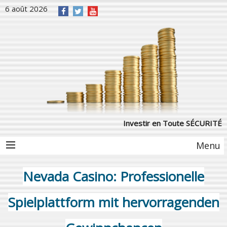
6 août 2026
Investir en Toute SÉCURITÉ
Menu
Nevada Casino: Professionelle
Spielplattform mit hervorragenden