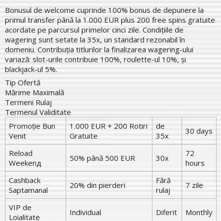
Bonusul de welcome cuprinde 100% bonus de depunere la
primul transfer până la 1.000 EUR plus 200 free spins gratuite
acordate pe parcursul primelor cinci zile. Condițiile de
wagering sunt setate la 35x, un standard rezonabil în
domeniu. Contribuția titlurilor la finalizarea wagering-ului
variază: slot-urile contribuie 100%, roulette-ul 10%, și
blackjack-ul 5%.
Tip Ofertă
Mărime Maximală
Termeni Rulaj
Termenul Validitate
Promoție Bun
1.000 EUR + 200 Rotiri
de
30 days
Venit
Gratuite
35x
Reload
72
50% până 500 EUR
30x
Weekenд
hours
Cashback
Fără
20% din pierderi
7 zile
Saptamanal
rulaj
VIP de
Individual
Diferit
Monthly
Loialitate