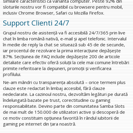
similare caracteristici ca varianta computer. Peste 92% din
sloturile nostru vor fi compatibil cu browsere pentru mobil,
inclusiv Chrome Browser, Safari cu Mozilla Firefox.
Support Clienti 24/7
Grupul nostru de asistență va fi accesibilă 24/7/365 prin live
chat în limba română nativă, e-mail și apel telefonic. Intervalul
în medie de reply la chat se situează sub 45 de de secunde,
iar procentul de rezolvare la prima interacțiune depășește
87%. Secțiunea de FAQ include depășește 200 de articole
detaliate care efectiv oferă soluții la cele mai comune întrebări
primite referitoare la depuneri, promoții și verificarea
profilului.
Ne-am mândri cu transparența absolută – orice termeni plus
clauze este redactat în limbaj accesibil, fără clauze
nedeclarate. La cazinoul nostru, dezvoltăm legături pe durată
îndelungată bazate pe trust, corectitudine cu gaming
responsabilitate. Devino parte din comunitatea Samba Slots
de mai mult de 150.000 de utilizatori active și descoperă de
ce motiv constituim opțiunea favorită în rândul iubitorii de
gaming pe internet din țara noastră.