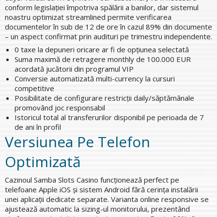
conform legislației împotriva spălării a banilor, dar sistemul
noastru optimizat streamlined permite verificarea
documentelor în sub de 12 de ore în cazul 89% din documente
– un aspect confirmat prin audituri pe trimestru independente.
0 taxe la depuneri oricare ar fi de opțiunea selectată
Suma maximă de retragere monthly de 100.000 EUR
acordată jucătorii din programul VIP
Conversie automatizată multi-currency la cursuri
competitive
Posibilitate de configurare restricții daily/săptămânale
promovând joc responsabil
Istoricul total al transferurilor disponibil pe perioada de 7
de ani în profil
Versiunea Pe Telefon
Optimizată
Cazinoul Samba Slots Casino funcționează perfect pe
telefoane Apple iOS și sistem Android fără cerința instalării
unei aplicații dedicate separate. Varianta online responsive se
ajustează automatic la sizing-ul monitorului, prezentând