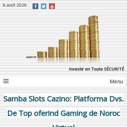
8 août 2026
Investir en Toute SÉCURITÉ
Menu
Samba Slots Cazino: Platforma Dvs.
De Top oferind Gaming de Noroc