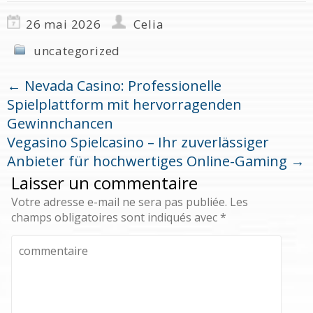
26 mai 2026
Celia
uncategorized
←
Nevada Casino: Professionelle
Spielplattform mit hervorragenden
Gewinnchancen
Vegasino Spielcasino – Ihr zuverlässiger
Anbieter für hochwertiges Online-Gaming
→
Laisser un commentaire
Votre adresse e-mail ne sera pas publiée.
Les
champs obligatoires sont indiqués avec
*