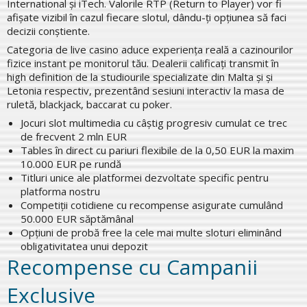
International și iTech. Valorile RTP (Return to Player) vor fi
afișate vizibil în cazul fiecare slotul, dându-ți opțiunea să faci
decizii conștiente.
Categoria de live casino aduce experiența reală a cazinourilor
fizice instant pe monitorul tău. Dealerii calificați transmit în
high definition de la studiourile specializate din Malta și și
Letonia respectiv, prezentând sesiuni interactiv la masa de
ruletă, blackjack, baccarat cu poker.
Jocuri slot multimedia cu câștig progresiv cumulat ce trec
de frecvent 2 mln EUR
Tables în direct cu pariuri flexibile de la 0,50 EUR la maxim
10.000 EUR pe rundă
Titluri unice ale platformei dezvoltate specific pentru
platforma nostru
Competiții cotidiene cu recompense asigurate cumulând
50.000 EUR săptămânal
Opțiuni de probă free la cele mai multe sloturi eliminând
obligativitatea unui depozit
Recompense cu Campanii
Exclusive