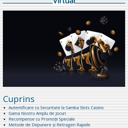
Virtual
Cuprins
Autentificare cu Securitate la Samba Slots Casino
Gama Nostru Amplu de Jocuri
Recompense cu Promoții Speciale
Metode de Depunere și Retrageri Rapide