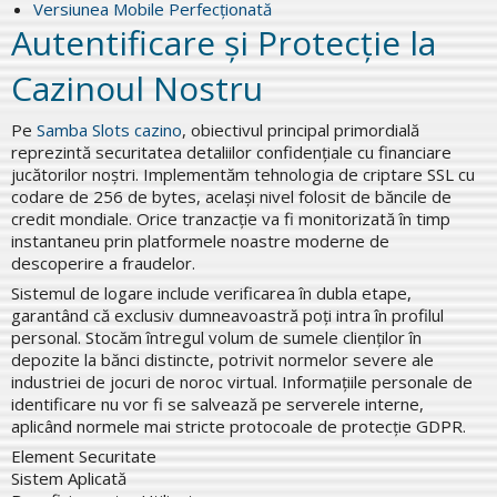
Versiunea Mobile Perfecționată
Autentificare și Protecție la
Cazinoul Nostru
Pe
Samba Slots cazino
, obiectivul principal primordială
reprezintă securitatea detaliilor confidențiale cu financiare
jucătorilor noștri. Implementăm tehnologia de criptare SSL cu
codare de 256 de bytes, același nivel folosit de băncile de
credit mondiale. Orice tranzacție va fi monitorizată în timp
instantaneu prin platformele noastre moderne de
descoperire a fraudelor.
Sistemul de logare include verificarea în dubla etape,
garantând că exclusiv dumneavoastră poți intra în profilul
personal. Stocăm întregul volum de sumele clienților în
depozite la bănci distincte, potrivit normelor severe ale
industriei de jocuri de noroc virtual. Informațiile personale de
identificare nu vor fi se salvează pe serverele interne,
aplicând normele mai stricte protocoale de protecție GDPR.
Element Securitate
Sistem Aplicată