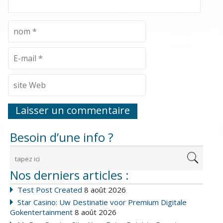
Besoin d’une info ?
Nos derniers articles :
Test Post Created
8 août 2026
Star Casino: Uw Destinatie voor Premium Digitale
Gokentertainment
8 août 2026