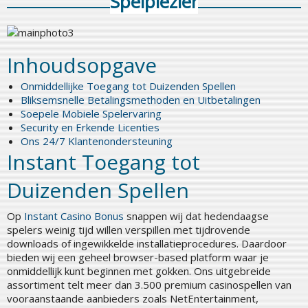
Spelplezier
Inhoudsopgave
Onmiddellijke Toegang tot Duizenden Spellen
Bliksemsnelle Betalingsmethoden en Uitbetalingen
Soepele Mobiele Spelervaring
Security en Erkende Licenties
Ons 24/7 Klantenondersteuning
Instant Toegang tot
Duizenden Spellen
Op
Instant Casino Bonus
snappen wij dat hedendaagse
spelers weinig tijd willen verspillen met tijdrovende
downloads of ingewikkelde installatieprocedures. Daardoor
bieden wij een geheel browser-based platform waar je
onmiddellijk kunt beginnen met gokken. Ons uitgebreide
assortiment telt meer dan 3.500 premium casinospellen van
vooraanstaande aanbieders zoals NetEntertainment,