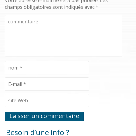
Votre adresse e-mail ne sera pas publiée.
Les
champs obligatoires sont indiqués avec
*
Besoin d’une info ?