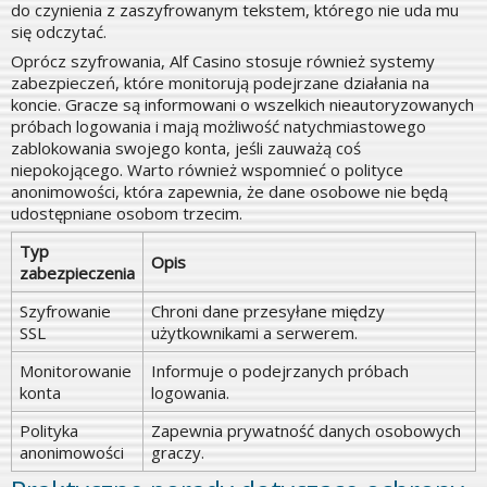
do czynienia z zaszyfrowanym tekstem, którego nie uda mu
się odczytać.
Oprócz szyfrowania, Alf Casino stosuje również systemy
zabezpieczeń, które monitorują podejrzane działania na
koncie. Gracze są informowani o wszelkich nieautoryzowanych
próbach logowania i mają możliwość natychmiastowego
zablokowania swojego konta, jeśli zauważą coś
niepokojącego. Warto również wspomnieć o polityce
anonimowości, która zapewnia, że dane osobowe nie będą
udostępniane osobom trzecim.
Typ
Opis
zabezpieczenia
Szyfrowanie
Chroni dane przesyłane między
SSL
użytkownikami a serwerem.
Monitorowanie
Informuje o podejrzanych próbach
konta
logowania.
Polityka
Zapewnia prywatność danych osobowych
anonimowości
graczy.