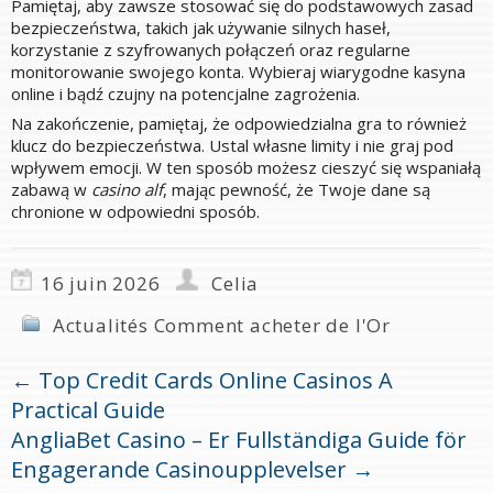
Pamiętaj, aby zawsze stosować się do podstawowych zasad
bezpieczeństwa, takich jak używanie silnych haseł,
korzystanie z szyfrowanych połączeń oraz regularne
monitorowanie swojego konta. Wybieraj wiarygodne kasyna
online i bądź czujny na potencjalne zagrożenia.
Na zakończenie, pamiętaj, że odpowiedzialna gra to również
klucz do bezpieczeństwa. Ustal własne limity i nie graj pod
wpływem emocji. W ten sposób możesz cieszyć się wspaniałą
zabawą w
casino alf
, mając pewność, że Twoje dane są
chronione w odpowiedni sposób.
16 juin 2026
Celia
Actualités Comment acheter de l'Or
←
Top Credit Cards Online Casinos A
Practical Guide
AngliaBet Casino – Er Fullständiga Guide för
Engagerande Casinoupplevelser
→