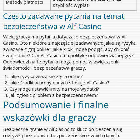
Metody płatności
szybkość wypłat.
Często zadawane pytania na temat
bezpieczeństwa w Alf Casino
Wielu graczy ma pytania dotyczące bezpieczeństwa w Alf
Casino. Oto niektóre z najczęściej zadawanych: Jakie są ryzyka
związane z grą online? Jakie kroki mogę podjąć, aby chronić
swoje dane? Czy Alf Casino ma politykę odpowiedzialnej gry?
Odpowiedzi na te pytania mogą pomóc w zwiększeniu
świadomości i bezpieczeństwa graczy.
Jakie ryzyka wiążą się z grą online?
Jakie środki ochrony danych stosuje Alf Casino?
Czy mogę ustawić limity na moje wydatki?
Jak zgłosić problem z bezpieczeństwem?
Podsumowanie i finalne
wskazówki dla graczy
Bezpieczne granie w Alf Casino to klucz do cieszenia się
rozrywką bez obaw o bezpieczeństwo swoich danych.