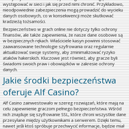
występować w sieci i jak się przed nimi chronić. Przykładowo,
nieodpowiednie zabezpieczenia mogą prowadzić do wycieku
danych osobowych, co w konsekwencji może skutkować
kradzieżą tożsamości.
Bezpieczeństwo w grach online nie dotyczy tylko ochrony
finansów, ale także zapewnienia, że nasze dane osobowe są
w bezpiecznych rękach. Właściciele kasyn powinni stosować
zaawansowane technologie szyfrowania oraz regularnie
aktualizować swoje systemy, aby zminimalizować ryzyko
ataków hakerskich. Kluczowe jest również, aby gracze byli
świadomi swoich praw i obowiązków w zakresie ochrony
danych.
Jakie środki bezpieczeństwa
oferuje Alf Casino?
Alf Casino zainwestowało w szereg rozwiązań, które mają na
celu zapewnienie graczom pełnego bezpieczeństwa. Wśród
nich znajduje się szyfrowanie SSL, które chroni wszystkie dane
przesyłane między użytkownikami a serwerem. Dzięki temu,
nawet jeśli ktoś spróbuje przechwycić informacje, będzie miał