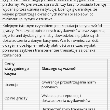
platformy. Po pierwsze, sprawdź, czy kasyno posiada licencję
wydaną przez uznaną instytucję. Licencja gwarantuje, że
kasyno przestrzega określonych norm i przepisów, co
minimalizuje ryzyko oszustwa.
Kolejnym istotnym czynnikiem jest reputacja kasyna wśród
graczy. Przeczytaj opinie innych użytkowników oraz zapoznaj
się z forami dyskusyjnymi, aby dowiedzieć się, jakie są ich
doświadczenia z danym kasynem. Warto również zwrócić
uwagę na dostępne metody płatności oraz czas wypłat,
ponieważ szybkie i transparentne transakcje są oznaką
rzetelności.
Cechy
wiarygodnego
Dlaczego są ważne?
kasyna
Gwarancja przestrzegania norm
Licencja
prawnych.
Wskazują na reputację i
Opinie graczy
doświadczenia użytkowników.
Bezpieczeństwo transakcji oraz