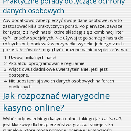
Praktyczne porady dotyczące ochrony
danych osobowych
Aby dodatkowo zabezpieczyć swoje dane osobowe, warto
zastosować kilka praktycznych porad. Po pierwsze, zawsze
korzystaj z silnych haseł, które składają się z kombinacji liter,
cyfr i znaków specjalnych. Nie używaj tego samego hasła do
różnych kont, ponieważ w przypadku wycieku jednego z nich,
pozostałe również mogą być narażone na niebezpieczeństwo.
Używaj unikalnych haseł.
Aktualizuj oprogramowanie regularnie.
Włącz dwuskładnikowe uwierzytelnianie, jeśli jest
dostępne.
Nie udostępniaj swoich danych osobowych na forach
publicznych.
Jak rozpoznać wiarygodne
kasyno online?
Wybór odpowiedniego kasyna online, takiego jak
casino alf
,
jest kluczowy dla bezpieczeństwa gracza. Istnieje kilka
sygnałów, które mogą pomóc w ocenie wiarygodności