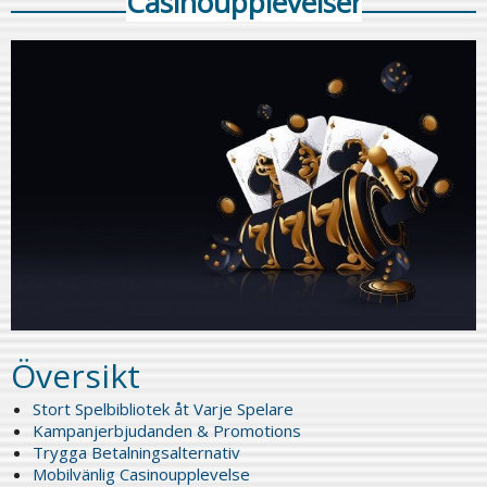
Casinoupplevelser
Översikt
Stort Spelbibliotek åt Varje Spelare
Kampanjerbjudanden & Promotions
Trygga Betalningsalternativ
Mobilvänlig Casinoupplevelse