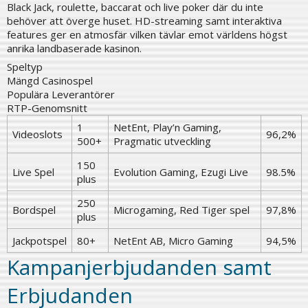
Black Jack, roulette, baccarat och live poker där du inte
behöver att överge huset. HD-streaming samt interaktiva
features ger en atmosfär vilken tävlar emot världens högst
anrika landbaserade kasinon.
Speltyp
Mängd Casinospel
Populära Leverantörer
RTP-Genomsnitt
1
NetEnt, Play’n Gaming,
Videoslots
96,2%
500+
Pragmatic utveckling
150
Live Spel
Evolution Gaming, Ezugi Live
98.5%
plus
250
Bordspel
Microgaming, Red Tiger spel
97,8%
plus
Jackpotspel
80+
NetEnt AB, Micro Gaming
94,5%
Kampanjerbjudanden samt
Erbjudanden