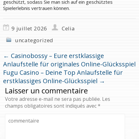
geschützt, sodass Sie man sich auf ein geschütztes
Spielerlebnis vertrauen können.
9 juillet 2026
Celia
uncategorized
←
Casinobossy – Eure erstklassige
Anlaufstelle für originales Online-Glücksspiel
Fugu Casino – Deine Top Anlaufstelle für
erstklassiges Online-Glücksspiel
→
Laisser un commentaire
Votre adresse e-mail ne sera pas publiée.
Les
champs obligatoires sont indiqués avec
*