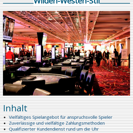
Wilden-Westen-Stil
Inhalt
Vielfältiges Spielangebot für anspruchsvolle Spieler
Zuverlässige und vielfältige Zahlungsmethoden
Qualifizierter Kundendienst rund um die Uhr