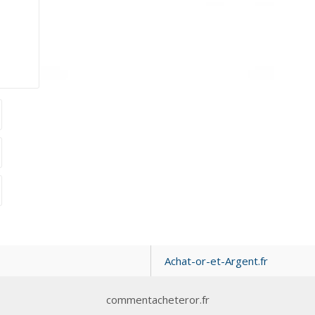
Achat-or-et-Argent.fr
commentacheteror.fr