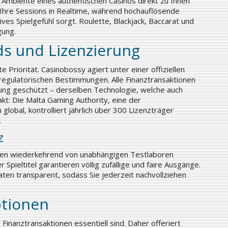
 Ambiente eines authentischen Casinos direkt zu Ihnen
n Ihre Sessions in Realtime, während hochauflösende
es Spielgefühl sorgt. Roulette, Blackjack, Baccarat und
gung.
ds und Lizenzierung
 Priorität. Casinobossy agiert unter einer offiziellen
regulatorischen Bestimmungen. Alle Finanztransaktionen
lung geschützt – derselben Technologie, welche auch
Fakt: Die Malta Gaming Authority, eine der
obal, kontrolliert jährlich über 300 Lizenzträger
.
z
rden wiederkehrend von unabhängigen Testlaboren
pieltitel garantieren völlig zufällige und faire Ausgänge.
aten transparent, sodass Sie jederzeit nachvollziehen
ptionen
Finanztransaktionen essentiell sind. Daher offeriert