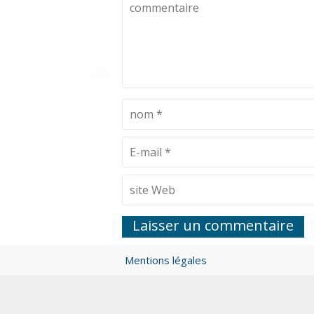
Mentions légales