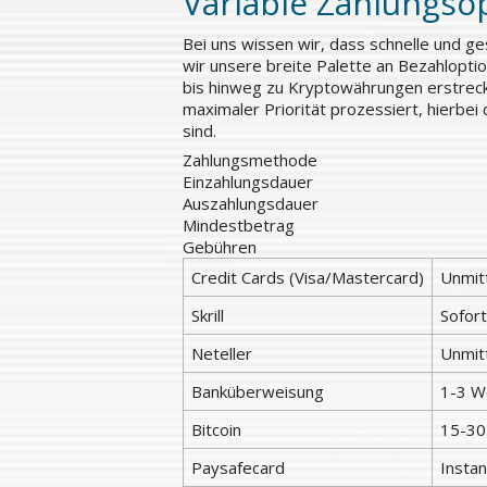
Variable Zahlungso
Bei uns wissen wir, dass schnelle und ge
wir unsere breite Palette an Bezahlopti
bis hinweg zu Kryptowährungen erstreck
maximaler Priorität prozessiert, hierbei
sind.
Zahlungsmethode
Einzahlungsdauer
Auszahlungsdauer
Mindestbetrag
Gebühren
Credit Cards (Visa/Mastercard)
Unmit
Skrill
Sofort
Neteller
Unmit
Banküberweisung
1-3 W
Bitcoin
15-30
Paysafecard
Instan