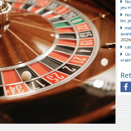
Nou
jeu 
Nou
les j
mei
avan
202
cas
Un 
vraim
Ret