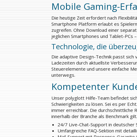
Mobile Gaming-Erf
Die heutige Zeit erfordert nach Flexibili
Smartphone Platform erlaubt es Spielern
zugreifen. Ohne Download einer separa
jeglichen Smartphones und Tablet-PCs –
Technologie, die überzeu
Die adaptive Design-Technik passt sich 
Ladezeiten durch aktuellste Verbesseru
Steuerelemente und unsere einfache Men
unterwegs.
Kompetenter Kunde
Unser polyglott Hilfe-Team befindet sic
Schwierigkeiten zu lösen. Sei es per Echt
immer erreichbar. Die durchschnittliche 
innerhalb der Branche als Benchmark gilt
24/7 Live-Chat-Support in deutscher S
Umfangreiche FAQ-Sektion mit detaill
Mail-Support mit Response-Garantie i