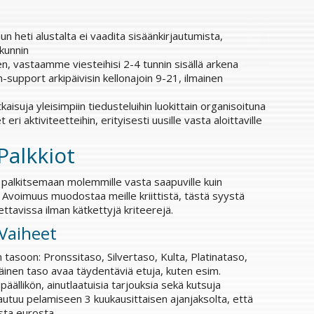
 heti alustalta ei vaadita sisäänkirjautumista,
kunnin
, vastaamme viesteihisi 2-4 tunnin sisällä arkena
upport arkipäivisin kellonajoin 9-21, ilmainen
aisuja yleisimpiin tiedusteluihin luokittain organisoituna
ri aktiviteetteihin, erityisesti uusille vasta aloittaville
Palkkiot
palkitsemaan molemmille vasta saapuville kuin
. Avoimuus muodostaa meille kriittistä, tästä syystä
ttavissa ilman kätkettyjä kriteerejä.
Vaiheet
asoon: Pronssitaso, Silvertaso, Kulta, Platinataso,
äinen taso avaa täydentäviä etuja, kuten esim.
ällikön, ainutlaatuisia tarjouksia sekä kutsuja
utuu pelamiseen 3 kuukausittaisen ajanjaksolta, että
sta eurosta.