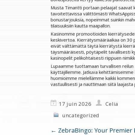
Musta Timantti portaan pelaajat saavat k
tavoitettavissa välittömästi WhatsAppiss
bonustarjouksia, nopeimmat suinkin mahdol
tilaisuuksiin kautta maapallon.
Kasinomme promootioiden kierrätysedelly
keskivertoa. Kierrätysmääräaikaa on 30 p
eivät välttämättä täytä kierrätystä kier
täysmääräisesti, pöytäpelit tavallisest
kasinopelit pelikohtaisesti riippuen nimik
Lupaamme tuottamaan turvallisen reilun s
käyttäjillemme. Jatkuva kehittämisemme
huomioimme mielellämme kaikki komment
vastuullisesti ja nauttimaan siitä laajast
17 juin 2026
Celia
uncategorized
←
ZebraBingo: Your Premier 