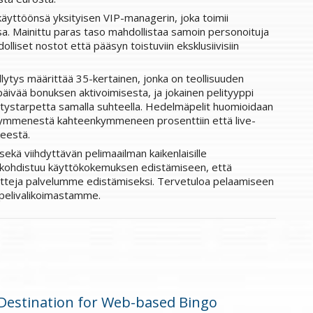
äyttöönsä yksityisen VIP-managerin, joka toimii
a. Mainittu paras taso mahdollistaa samoin personoituja
liset nostot että pääsyn toistuviin eksklusiivisiin
tys määrittää 35-kertainen, jonka on teollisuuden
äivää bonuksen aktivoimisesta, ja jokainen pelityyppi
rätystarpetta samalla suhteella. Hedelmäpelit huomioidaan
i kymmenestä kahteenkymmeneen prosenttiin että live-
keestä.
ekä viihdyttävän pelimaailman kaikenlaisille
 kohdistuu käyttökokemuksen edistämiseen, että
teja palvelumme edistämiseksi. Tervetuloa pelaamiseen
a pelivalikoimastamme.
Destination for Web-based Bingo