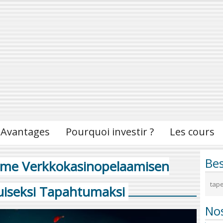
Avantages
Pourquoi investir ?
Les cours
Bes
me Verkkokasinopelaamisen
uiseksi Tapahtumaksi
Nos