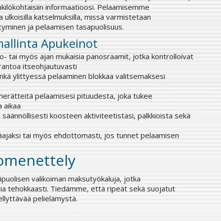
henkilökohtaisiin informaatioosi. Pelaamisemme
a ulkoisilla katselmuksilla, missä varmistetaan
yminen ja pelaamisen tasapuolisuus.
hallinta Apukeinot
ko- tai myös ajan mukaisia panosraamit, jotka kontrolloivat
antoa itseohjautuvasti
kä ylittyessä pelaaminen blokkaa valitsemaksesi
erätteitä pelaamisesi pituudesta, joka tukee
a aikaa
säännöllisesti koosteen aktiviteetistasi, palkkioista sekä
räajaksi tai myös ehdottomasti, jos tunnet pelaamisen
omenettely
uolisen valikoiman maksutyökaluja, jotka
ia tehokkaasti. Tiedämme, että ripeät sekä suojatut
llyttävää pelielämystä.