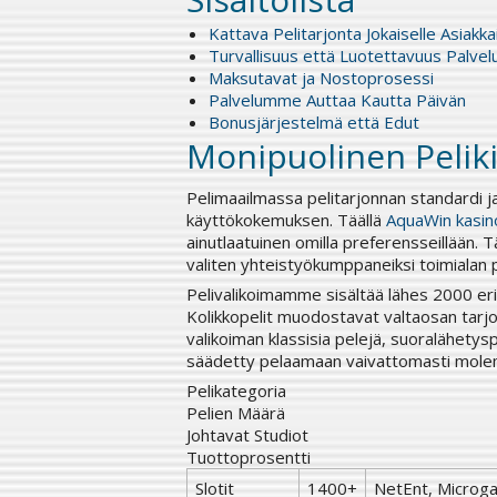
Kattava Pelitarjonta Jokaiselle Asiakkai
Turvallisuus että Luotettavuus Palv
Maksutavat ja Nostoprosessi
Palvelumme Auttaa Kautta Päivän
Bonusjärjestelmä että Edut
Monipuolinen Pelikir
Pelimaailmassa pelitarjonnan standardi j
käyttökokemuksen. Täällä
AquaWin kasin
ainutlaatuinen omilla preferensseillään.
valiten yhteistyökumppaneiksi toimialan 
Pelivalikoimamme sisältää lähes 2000 erilli
Kolikkopelit muodostavat valtaosan ta
valikoiman klassisia pelejä, suoralähetysp
säädetty pelaamaan vaivattomasti molemmi
Pelikategoria
Pelien Määrä
Johtavat Studiot
Tuottoprosentti
Slotit
1400+
NetEnt, Microga