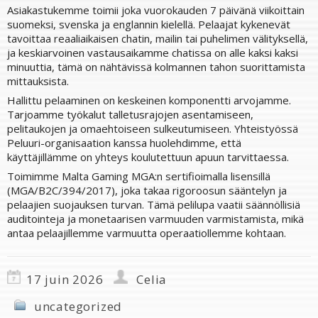
Asiakastukemme toimii joka vuorokauden 7 päivänä viikoittain
suomeksi, svenska ja englannin kielellä. Pelaajat kykenevät
tavoittaa reaaliaikaisen chatin, mailin tai puhelimen välityksellä,
ja keskiarvoinen vastausaikamme chatissa on alle kaksi kaksi
minuuttia, tämä on nähtävissä kolmannen tahon suorittamista
mittauksista.
Hallittu pelaaminen on keskeinen komponentti arvojamme.
Tarjoamme työkalut talletusrajojen asentamiseen,
pelitaukojen ja omaehtoiseen sulkeutumiseen. Yhteistyössä
Peluuri-organisaation kanssa huolehdimme, että
käyttäjillämme on yhteys koulutettuun apuun tarvittaessa.
Toimimme Malta Gaming MGA:n sertifioimalla lisensillä
(MGA/B2C/394/2017), joka takaa rigoroosun sääntelyn ja
pelaajien suojauksen turvan. Tämä pelilupa vaatii säännöllisiä
auditointeja ja monetaarisen varmuuden varmistamista, mikä
antaa pelaajillemme varmuutta operaatiollemme kohtaan.
17 juin 2026
Celia
uncategorized