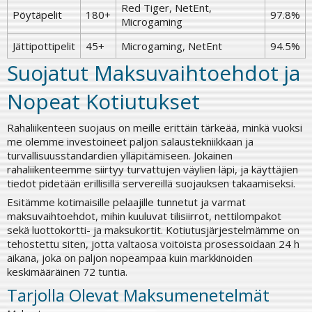
Red Tiger, NetEnt,
Pöytäpelit
180+
97.8%
Microgaming
Jättipottipelit
45+
Microgaming, NetEnt
94.5%
Suojatut Maksuvaihtoehdot ja
Nopeat Kotiutukset
Rahaliikenteen suojaus on meille erittäin tärkeää, minkä vuoksi
me olemme investoineet paljon salaustekniikkaan ja
turvallisuusstandardien ylläpitämiseen. Jokainen
rahaliikenteemme siirtyy turvattujen väylien läpi, ja käyttäjien
tiedot pidetään erillisillä servereillä suojauksen takaamiseksi.
Esitämme kotimaisille pelaajille tunnetut ja varmat
maksuvaihtoehdot, mihin kuuluvat tilisiirrot, nettilompakot
sekä luottokortti- ja maksukortit. Kotiutusjärjestelmämme on
tehostettu siten, jotta valtaosa voitoista prosessoidaan 24 h
aikana, joka on paljon nopeampaa kuin markkinoiden
keskimääräinen 72 tuntia.
Tarjolla Olevat Maksumenetelmät