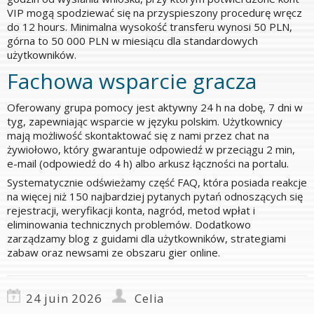
VIP mogą spodziewać się na przyspieszony procedurę wręcz
do 12 hours. Minimalna wysokość transferu wynosi 50 PLN,
górna to 50 000 PLN w miesiącu dla standardowych
użytkowników.
Fachowa wsparcie gracza
Oferowany grupa pomocy jest aktywny 24 h na dobę, 7 dni w
tyg, zapewniając wsparcie w języku polskim. Użytkownicy
mają możliwość skontaktować się z nami przez chat na
żywiołowo, który gwarantuje odpowiedź w przeciągu 2 min,
e-mail (odpowiedź do 4 h) albo arkusz łączności na portalu.
Systematycznie odświeżamy część FAQ, która posiada reakcje
na więcej niż 150 najbardziej pytanych pytań odnoszących się
rejestracji, weryfikacji konta, nagród, metod wpłat i
eliminowania technicznych problemów. Dodatkowo
zarządzamy blog z guidami dla użytkowników, strategiami
zabaw oraz newsami ze obszaru gier online.
24 juin 2026
Celia