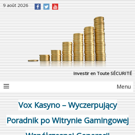
9 août 2026
Investir en Toute SÉCURITÉ
Menu
Vox Kasyno – Wyczerpujący
Poradnik po Witrynie Gamingowej