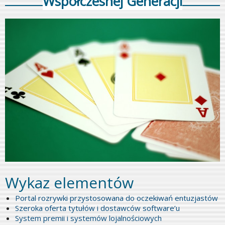
Współczesnej Generacji
Wykaz elementów
Portal rozrywki przystosowana do oczekiwań entuzjastów
Szeroka oferta tytułów i dostawców software’u
System premii i systemów lojalnościowych