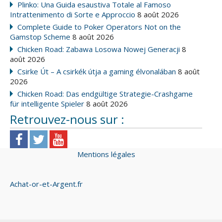
Plinko: Una Guida esaustiva Totale al Famoso
Intrattenimento di Sorte e Approccio
8 août 2026
Complete Guide to Poker Operators Not on the
Gamstop Scheme
8 août 2026
Chicken Road: Zabawa Losowa Nowej Generacji
8
août 2026
Csirke Út – A csirkék útja a gaming élvonalában
8 août
2026
Chicken Road: Das endgültige Strategie-Crashgame
für intelligente Spieler
8 août 2026
Retrouvez-nous sur :
Mentions légales
Achat-or-et-Argent.fr