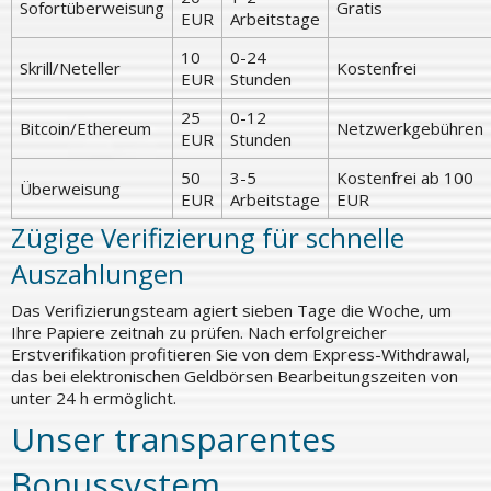
Sofortüberweisung
Gratis
EUR
Arbeitstage
10
0-24
Skrill/Neteller
Kostenfrei
EUR
Stunden
25
0-12
Bitcoin/Ethereum
Netzwerkgebühren
EUR
Stunden
50
3-5
Kostenfrei ab 100
Überweisung
EUR
Arbeitstage
EUR
Zügige Verifizierung für schnelle
Auszahlungen
Das Verifizierungsteam agiert sieben Tage die Woche, um
Ihre Papiere zeitnah zu prüfen. Nach erfolgreicher
Erstverifikation profitieren Sie von dem Express-Withdrawal,
das bei elektronischen Geldbörsen Bearbeitungszeiten von
unter 24 h ermöglicht.
Unser transparentes
Bonussystem