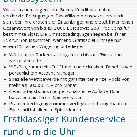
Wir vertrauen an gerechte Bonus-Konditionen ohne
verdeckte Bedingungen. Das Willkommenspaket erstreckt
sich über Ihre ersten vier Einzahlungen und bietet Ihnen einen
Gesamtwert von bis zu 2.000 EUR sowie 200 Free Spins für
bestimmte Slots. Die Umsatzbedingungen liegen bei fairen
35x für Bonussummen, während Gratisspiel-Erträge nur
einem 25-fachen Wagering unterliegen.
Wöchentlich Rückerstattungen von bis zu 15% auf Ihre
Netto-Verluste
VIP-Programm mit fünf Stufen und exklusiven Benefits wie
persönlichem Account Manager
Spezielle Wettbewerbe mit garantierten Prize-Pools von
mehr als 50.000 EUR pro Monat
Geburtstagsbonus und personalisierte Auflade-Boni
basierend auf Ihrem Spielverhalten
Prämienbedingungen immer verfügbar mit eingebautem
Fortschrittsbalken im Spielerkonto
Erstklassiger Kundenservice
rund um die Uhr