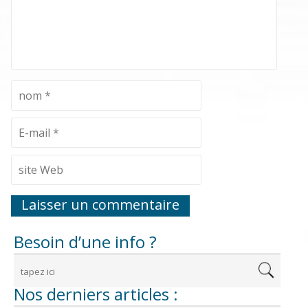
Besoin d’une info ?
Nos derniers articles :