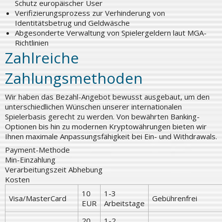
Schutz europäischer User
Verifizierungsprozess zur Verhinderung von
Identitätsbetrug und Geldwäsche
Abgesonderte Verwaltung von Spielergeldern laut MGA-
Richtlinien
Zahlreiche
Zahlungsmethoden
Wir haben das Bezahl-Angebot bewusst ausgebaut, um den
unterschiedlichen Wünschen unserer internationalen
Spielerbasis gerecht zu werden. Von bewährten Banking-
Optionen bis hin zu modernen Kryptowährungen bieten wir
Ihnen maximale Anpassungsfähigkeit bei Ein- und Withdrawals.
Payment-Methode
Min-Einzahlung
Verarbeitungszeit Abhebung
Kosten
10
1-3
Visa/MasterCard
Gebührenfrei
EUR
Arbeitstage
20
1-2