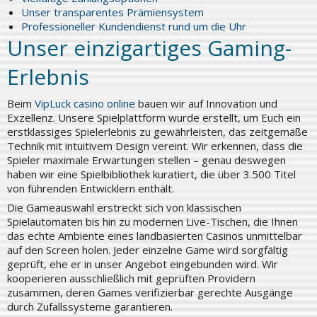
Unser transparentes Prämiensystem
Professioneller Kundendienst rund um die Uhr
Unser einzigartiges Gaming-
Erlebnis
Beim
VipLuck casino online
bauen wir auf Innovation und
Exzellenz. Unsere Spielplattform wurde erstellt, um Euch ein
erstklassiges Spielerlebnis zu gewährleisten, das zeitgemäße
Technik mit intuitivem Design vereint. Wir erkennen, dass die
Spieler maximale Erwartungen stellen – genau deswegen
haben wir eine Spielbibliothek kuratiert, die über 3.500 Titel
von führenden Entwicklern enthält.
Die Gameauswahl erstreckt sich von klassischen
Spielautomaten bis hin zu modernen Live-Tischen, die Ihnen
das echte Ambiente eines landbasierten Casinos unmittelbar
auf den Screen holen. Jeder einzelne Game wird sorgfältig
geprüft, ehe er in unser Angebot eingebunden wird. Wir
kooperieren ausschließlich mit geprüften Providern
zusammen, deren Games verifizierbar gerechte Ausgänge
durch Zufallssysteme garantieren.