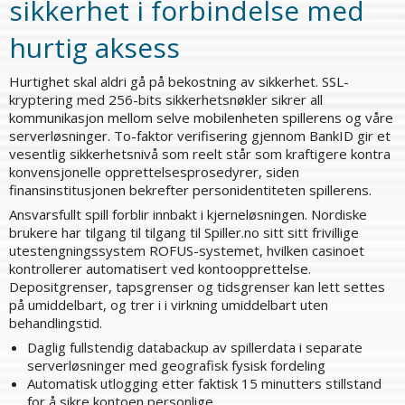
sikkerhet i forbindelse med
hurtig aksess
Hurtighet skal aldri gå på bekostning av sikkerhet. SSL-
kryptering med 256-bits sikkerhetsnøkler sikrer all
kommunikasjon mellom selve mobilenheten spillerens og våre
serverløsninger. To-faktor verifisering gjennom BankID gir et
vesentlig sikkerhetsnivå som reelt står som kraftigere kontra
konvensjonelle opprettelsesprosedyrer, siden
finansinstitusjonen bekrefter personidentiteten spillerens.
Ansvarsfullt spill forblir innbakt i kjerneløsningen. Nordiske
brukere har tilgang til tilgang til Spiller.no sitt sitt frivillige
utestengningssystem ROFUS-systemet, hvilken casinoet
kontrollerer automatisert ved kontoopprettelse.
Depositgrenser, tapsgrenser og tidsgrenser kan lett settes
på umiddelbart, og trer i i virkning umiddelbart uten
behandlingstid.
Daglig fullstendig databackup av spillerdata i separate
serverløsninger med geografisk fysisk fordeling
Automatisk utlogging etter faktisk 15 minutters stillstand
for å sikre kontoen personlige