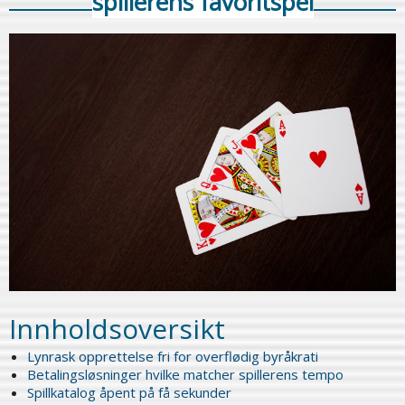
spillerens favoritspel
Innholdsoversikt
Lynrask opprettelse fri for overflødig byråkrati
Betalingsløsninger hvilke matcher spillerens tempo
Spillkatalog åpent på få sekunder