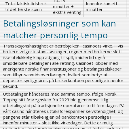
10-15
Total faktisk tidsbruk
Innenfor kun ett
minutter +
til det første spinn
minutter
ekstra venting
Betalingsløsninger som kan
matcher personlig tempo
Transaksjonshastighet er bærebjelken i casinoets virke. Hvis
brukere velger instant-løsninger, regner med brukerne slett
ikke utelukkelig kjapp adgang til spill, imidlertid også
umiddelbare betalinger i alle retning. Casinoet jobber med
anerkjente norske finansinstitusjoner og betalingsselskaper
som tilbyr sanntidsoverføringer, hvilket som betyr at
depositer synliggjøres på brukerkontoen personlige innenfor
sekund.
Utbetalinger håndteres med samme tempo. Ifølge Norsk
Tipping sitt årsregnskap fra 2023 ble gjennomsnittlig
utbetalingstid på tradisjonelle operatører to til fem dager. På
vårt casino håndteres uttaksforespørsler selvstendighet, og
pengene står tilbake igjen på bankkontoen personlige i
innenfor minutter – slett ikke virkedager. Dette er mulig
realiserbart fordi godkjenningsprosessen alt forblir avsluttet