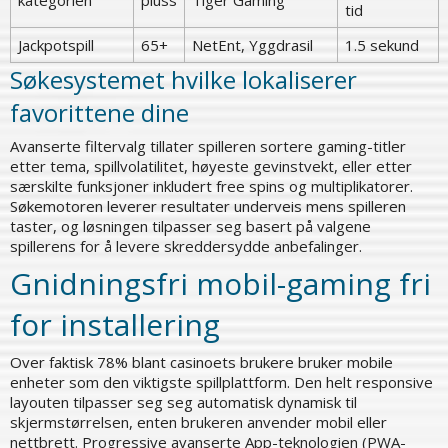
tid
Jackpotspill
65+
NetEnt, Yggdrasil
1.5 sekund
Søkesystemet hvilke lokaliserer
favorittene dine
Avanserte filtervalg tillater spilleren sortere gaming-titler
etter tema, spillvolatilitet, høyeste gevinstvekt, eller etter
særskilte funksjoner inkludert free spins og multiplikatorer.
Søkemotoren leverer resultater underveis mens spilleren
taster, og løsningen tilpasser seg basert på valgene
spillerens for å levere skreddersydde anbefalinger.
Gnidningsfri mobil-gaming fri
for installering
Over faktisk 78% blant casinoets brukere bruker mobile
enheter som den viktigste spillplattform. Den helt responsive
layouten tilpasser seg seg automatisk dynamisk til
skjermstørrelsen, enten brukeren anvender mobil eller
nettbrett. Progressive avanserte App-teknologien (PWA-