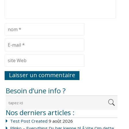
Besoin d’une info ?
Nos derniers articles :
Test Post Created
9 août 2026
Plinko – Everything Du bør kjenne til å Vite Om dette