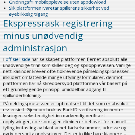
Gnidningsfri mobilopplevelse uten appdowload
Slik plattformen ivaretar spillerens sikkerhet ved
øyeblikkelig tilgang
Ekspressrask registrering
minus unødvendig
administrasjon
I
offisiell side
har selskapet plattformen fjernet absolutt alle
unødvendige trinn som skiller deg og spillopplevelsen. Vanlige
nett-kasinoer krever ofte tidkrevende påmeldingsprosesser
inkludert omfattende mange utfyllingsformularer, derimot
plattformen har nå skreddersydd plattformen vår basert på
ett grunnleggende prinsipp: umiddelbar adgang til
spillunderholdning.
Påmeldingsprosessen er optimalisert til det som er absolutt
essensielt. Gjennom bruk av BankID-verifisering innhenter
løsningen selvstendighet inn nødvendig verifisert
opplysninger, noe som igjen eliminerer behovet for manuell
fylling inntasting av blant annet fødselsnummer, adresse og
øvrig personlig opplysninger. Det er jo ikke bare kjappere –