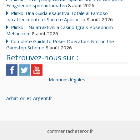
Fengslende spilleautomaten
8 août 2026
Plinko: Una Guida esaustiva Totale al Famoso
Intrattenimento di Sorte e Approccio
8 août 2026
Plinko – Najatraktivnija Casino Igra s Posebnom
Mehanikom
8 août 2026
Complete Guide to Poker Operators Not on the
Gamstop Scheme
8 août 2026
Retrouvez-nous sur :
Mentions légales
Achat-or-et-Argent.fr
commentacheteror.fr