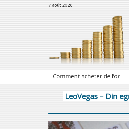
7 août 2026
Comment acheter de l’or
LeoVegas – Din egn