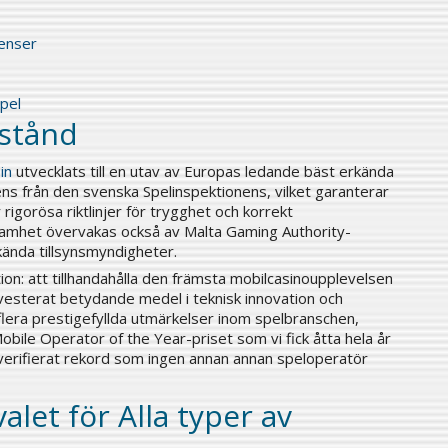
renser
Spel
lstånd
in
utvecklats till en utav av Europas ledande bäst erkända
icens från den svenska Spelinspektionens, vilket garanterar
rigorösa riktlinjer för trygghet och korrekt
ksamhet övervakas också av Malta Gaming Authority-
kända tillsynsmyndigheter.
on: att tillhandahålla den främsta mobilcasinoupplevelsen
nvesterat betydande medel i teknisk innovation och
 flera prestigefyllda utmärkelser inom spelbranschen,
bile Operator of the Year-priset som vi fick åtta hela år
t verifierat rekord som ingen annan annan speloperatör
let för Alla typer av