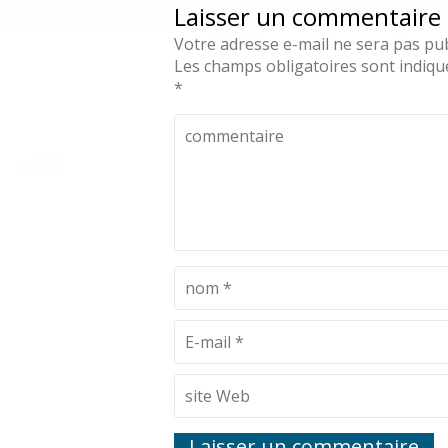
Laisser un commentaire
Votre adresse e-mail ne sera pas pub
Les champs obligatoires sont indiqu
*