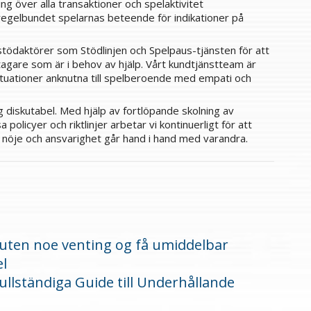
g över alla transaktioner och spelaktivitet
r regelbundet spelarnas beteende för indikationer på
stödaktörer som Stödlinjen och Spelpaus-tjänsten för att
agare som är i behov av hjälp. Vårt kundtjänstteam är
ituationer anknutna till spelberoende med empati och
g diskutabel. Med hjälp av fortlöpande skolning av
policyer och riktlinjer arbetar vi kontinuerligt för att
r nöje och ansvarighet går hand i hand med varandra.
uten noe venting og få umiddelbar
el
ullständiga Guide till Underhållande