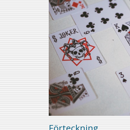
Förteckning