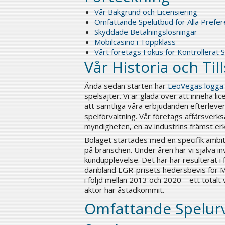
Vår Bakgrund och Licensiering
Omfattande Spelutbud för Alla Prefe
Skyddade Betalningslösningar
Mobilcasino i Toppklass
Vårt företags Fokus för Kontrollerat 
Vår Historia och Til
Ända sedan starten har
LeoVegas logga 
spelsajter. Vi är glada över att inneha l
att samtliga våra erbjudanden efterlever 
spelförvaltning. Vår företags affärsver
myndigheten, en av industrins främst er
Bolaget startades med en specifik ambiti
på branschen. Under åren har vi själva i
kundupplevelse. Det här har resulterat i
däribland EGR-prisets hedersbevis för Mo
i följd mellan 2013 och 2020 – ett total
aktör har åstadkommit.
Omfattande Spelurva