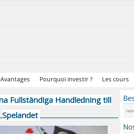
Avantages
Pourquoi investir ?
Les cours
Bes
a Fullständiga Handledning till
Spelandet
Nos