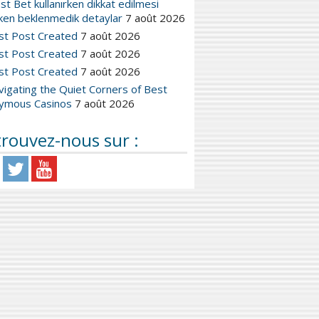
t Bet kullanırken dikkat edilmesi
ken beklenmedik detaylar
7 août 2026
st Post Created
7 août 2026
st Post Created
7 août 2026
st Post Created
7 août 2026
vigating the Quiet Corners of Best
ymous Casinos
7 août 2026
rouvez-nous sur :