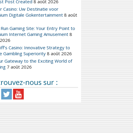
st Post Created
8 août 2026
ar Casino: Uw Destinatie voor
ium Digitale Gokentertainment
8 août
6
 Run Gaming Site: Your Entry Point to
ium Internet Gaming Amusement
8
 2026
ff’s Casino: Innovative Strategy to
e Gambling Superiority
8 août 2026
ur Gateway to the Exciting World of
ing
7 août 2026
rouvez-nous sur :