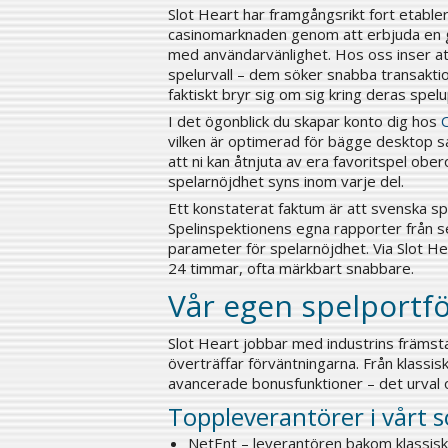
Slot Heart har framgångsrikt fort etable
casinomarknaden genom att erbjuda en g
med användarvänlighet. Hos oss inser a
spelurvall – dem söker snabba transakti
faktiskt bryr sig om sig kring deras spel
I det ögonblick du skapar konto dig hos
O
vilken är optimerad för bägge desktop s
att ni kan åtnjuta av era favoritspel obe
spelarnöjdhet syns inom varje del.
Ett konstaterat faktum är att svenska sp
Spelinspektionens egna rapporter från s
parameter för spelarnöjdhet. Via Slot H
24 timmar, ofta märkbart snabbare.
Vår egen spelportfö
Slot Heart jobbar med industrins främsta
överträffar förväntningarna. Från klassisk
avancerade bonusfunktioner – det urval o
Toppleverantörer i vårt 
NetEnt – leverantören bakom klassis