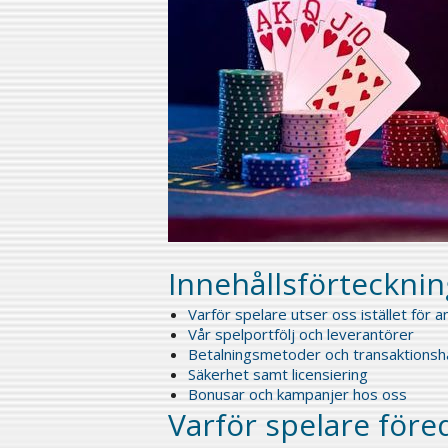
Innehållsförtecknin
Varför spelare utser oss istället för 
Vår spelportfölj och leverantörer
Betalningsmetoder och transaktionsh
Säkerhet samt licensiering
Bonusar och kampanjer hos oss
Varför spelare före