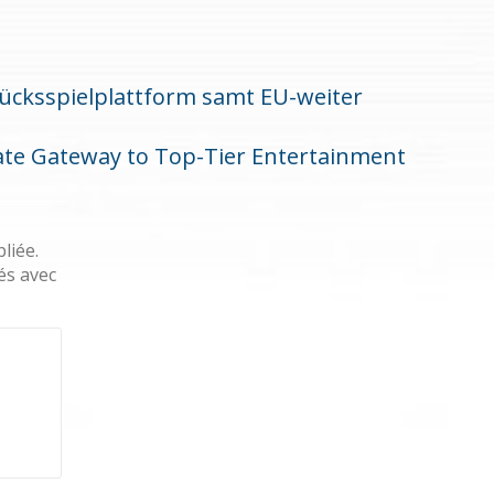
lücksspielplattform samt EU-weiter
ate Gateway to Top-Tier Entertainment
liée.
és avec