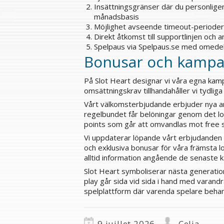
Insättningsgränser där du personligen 
månadsbasis
Möjlighet avseende timeout-perioder
Direkt åtkomst till supportlinjen och 
Spelpaus via Spelpaus.se med omedelb
Bonusar och kampa
På Slot Heart designar vi våra egna kampan
omsättningskrav tillhandahåller vi tydliga
Vårt välkomsterbjudande erbjuder nya a
regelbundet får belöningar genom det loja
points som går att omvandlas mot free s
Vi uppdaterar löpande vårt erbjudanden
och exklusiva bonusar för våra främsta lo
alltid information angående de senaste k
Slot Heart symboliserar nästa generation 
play går sida vid sida i hand med varandra.
spelplattform där varenda spelare behan
9 juillet 2026
Celia