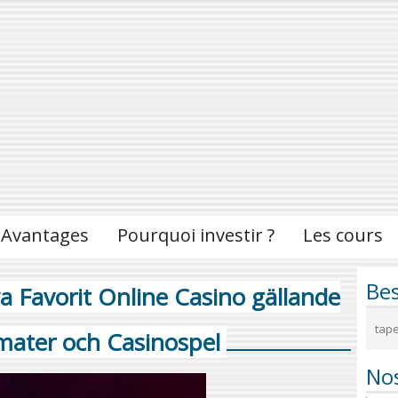
Avantages
Pourquoi investir ?
Les cours
Bes
ya Favorit Online Casino gällande
mater och Casinospel
Nos