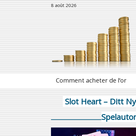
8 août 2026
Comment acheter de l’or
Slot Heart – Ditt N
Spelauto