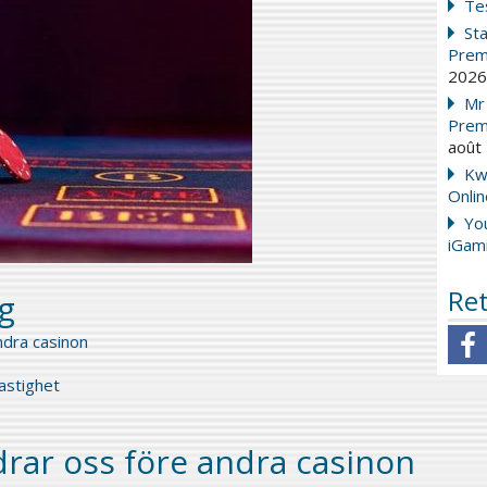
Te
St
Prem
202
Mr
Prem
août
Kwi
Onlin
Yo
iGam
Ret
g
andra casinon
astighet
drar oss före andra casinon