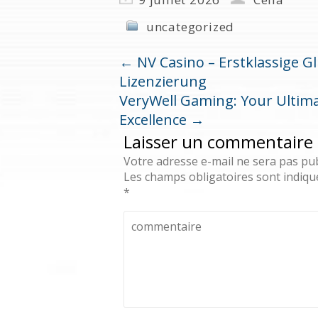
uncategorized
←
NV Casino – Erstklassige G
Lizenzierung
VeryWell Gaming: Your Ultim
Excellence
→
Laisser un commentaire
Votre adresse e-mail ne sera pas pub
Les champs obligatoires sont indiqu
*