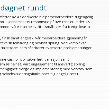
 døgnet rundt
fatter av 47 dedikerte hjelpemedarbeidere tilgjengelig
efon. Gjennomsnitts responstid på live chat er under 45
ennom våre interne kvalitetsmålinger fra tredje kvartal
sk, finsk samt engelsk. Vår medarbeidere gjennomgår
 teknisk feilsøking og bevisst spilling. Ved komplekse
ecialistteam som håndterer avanserte problemstillinger
line casino hvor sikkerhet, variasjon samt
mløs helhet. Vårt engasjement til ansvarlig spilling
lavhengighet Norge og implementering med verktøy som
elvekskluderingsfunksjoner tilgjengelig rett i