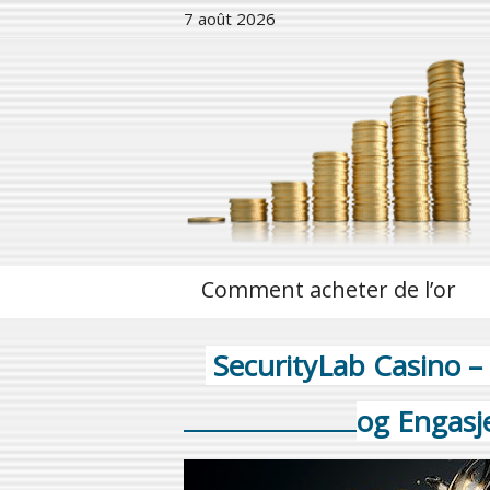
7 août 2026
Comment acheter de l’or
SecurityLab Casino –
og Engasje