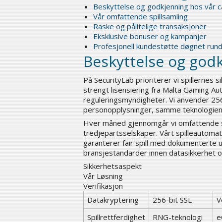
Beskyttelse og godkjenning hos vår c
Vår omfattende spillsamling
Raske og pålitelige transaksjoner
Eksklusive bonuser og kampanjer
Profesjonell kundestøtte døgnet rund
Beskyttelse og godk
På SecurityLab prioriterer vi spillernes 
strengt lisensiering fra Malta Gaming A
reguleringsmyndigheter. Vi anvender 256-
personopplysninger, samme teknologien 
Hver måned gjennomgår vi omfattende si
tredjepartsselskaper. Vårt spilleautoma
garanterer fair spill med dokumenterte 
bransjestandarder innen datasikkerhet og
Sikkerhetsaspekt
Vår Løsning
Verifikasjon
Datakryptering
256-bit SSL
V
Spillrettferdighet
RNG-teknologi
e