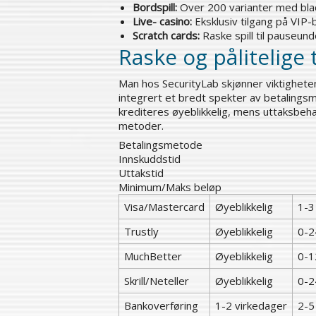
Bordspill:
Over 200 varianter med blac
Live- casino:
Eksklusiv tilgang på VIP
Scratch cards:
Raske spill til pauseun
Raske og pålitelige
Man hos SecurityLab skjønner viktigheten
integrert et bredt spekter av betalingsm
krediteres øyeblikkelig, mens uttaksbehan
metoder.
Betalingsmetode
Innskuddstid
Uttakstid
Minimum/Maks beløp
Visa/Mastercard
Øyeblikkelig
1-3
Trustly
Øyeblikkelig
0-2
MuchBetter
Øyeblikkelig
0-1
Skrill/Neteller
Øyeblikkelig
0-2
Bankoverføring
1-2 virkedager
2-5