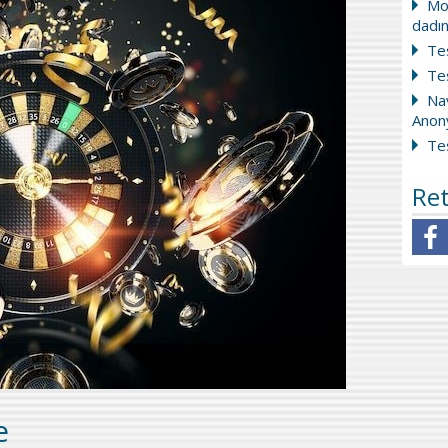
Mos
dadın
Te
Te
Na
Anon
Te
Ret
e