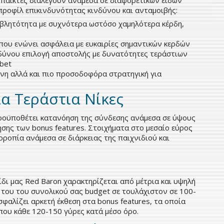
προφίλ επικινδυνότητας κινδύνου και ανταμοιβής:
βλητότητα με συχνότερα ωστόσο χαμηλότερα κέρδη,
που ενώνει ασφάλεια με ευκαιρίες σημαντικών κερδών
δύνου επιλογή αποστολής με δυνατότητες τεράστιων
bet
νη αλλά και πιο προσοδοφόρα στρατηγική για
α Τεράστια Νίκες
προϋποθέτει κατανόηση της σύνδεσης ανάμεσα σε ύψους
σης των bonus features. Στοιχήματα στο μεσαίο εύρος
ροπία ανάμεσα σε διάρκειας της παιχνιδιού και
δι μας Red Baron χαρακτηρίζεται από μέτρια και υψηλή
 του του συνολικού σας budget σε τουλάχιστον σε 100-
σφαλίζει αρκετή έκθεση στα bonus features, τα οποία
ου κάθε 120-150 γύρες κατά μέσο όρο.