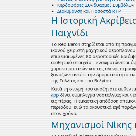
Κερδοφόρες Συνδυασμοί Συμβόλων 
Διακύμανση και Ποσοστά RTP
Η Ιστορική Ακρίβει
Παιχνίδι
Το Red Baron στηρίζεται από τη πραγμα
ικανού χειριστή μαχητικού αεροπλάνο
επιβεβαιωμένες 80 αεροπορικές θριάμβο
αισθητικό στοιχείο – ενσωματώνεται ά
χαρακτηριστικών και της ολικής ατμόσ
ξαναζωντανεύει την δραματικότητα τ
της Γαλλίας και του Βελγίου.
Κατά τη στιγμή που αναζητάτε αυθεντι
app
δίνει σύμπλεγμα νοσταλγίας και νέ
εις πέρας. Η εικαστική απόδοση απεικον
περιόδου, ενώ τα ακουστικά εφέ παράγ
στον χρόνο.
Μηχανισμοί Νίκης 
Το μοναδικό σύστημα πληρωμών νικών 