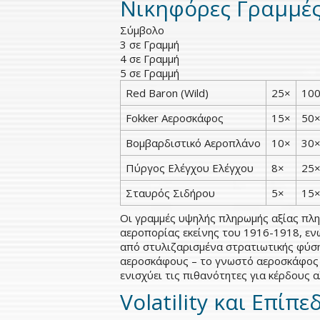
Νικηφόρες Γραμμές
Σύμβολο
3 σε Γραμμή
4 σε Γραμμή
5 σε Γραμμή
Red Baron (Wild)
25×
10
Fokker Αεροσκάφος
15×
50
Βομβαρδιστικό Αεροπλάνο
10×
30
Πύργος Ελέγχου Ελέγχου
8×
25
Σταυρός Σιδήρου
5×
15
Οι γραμμές υψηλής πληρωμής αξίας πλη
αεροπορίας εκείνης του 1916-1918, εν
από στυλιζαρισμένα στρατιωτικής φύσης
αεροσκάφους – το γνωστό αεροσκάφος τ
ενισχύει τις πιθανότητες για κέρδους α
Volatility και Επίπ