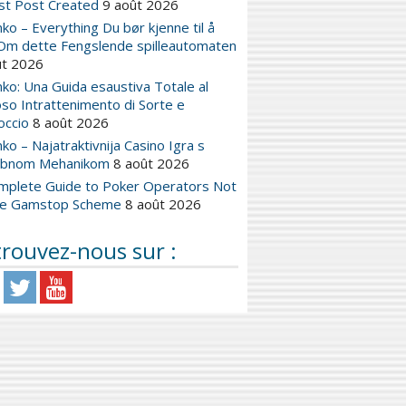
st Post Created
9 août 2026
nko – Everything Du bør kjenne til å
 Om dette Fengslende spilleautomaten
ût 2026
nko: Una Guida esaustiva Totale al
so Intrattenimento di Sorte e
occio
8 août 2026
nko – Najatraktivnija Casino Igra s
bnom Mehanikom
8 août 2026
mplete Guide to Poker Operators Not
he Gamstop Scheme
8 août 2026
rouvez-nous sur :