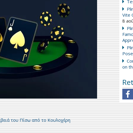
Te
Pli
Vite
8 ao
Pli
Famo
Appr
Pli
Pose
Co
on t
Ret
ίβειά του Πίσω από το Κουλοχέρη
ς