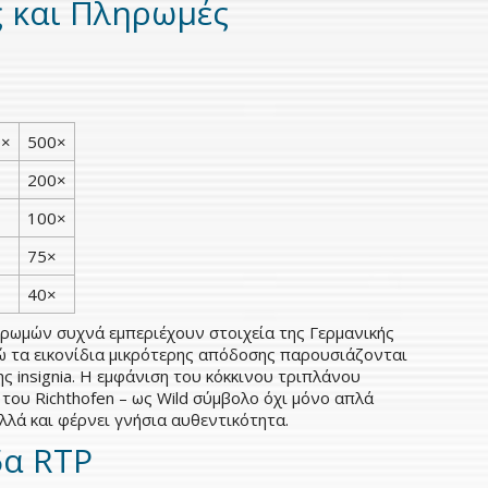
 και Πληρωμές
0×
500×
×
200×
×
100×
×
75×
×
40×
ρωμών συχνά εμπεριέχουν στοιχεία της Γερμανικής
ώ τα εικονίδια μικρότερης απόδοσης παρουσιάζονται
 insignia. Η εμφάνιση του κόκκινου τριπλάνου
ου Richthofen – ως Wild σύμβολο όχι μόνο απλά
λλά και φέρνει γνήσια αυθεντικότητα.
εδα RTP