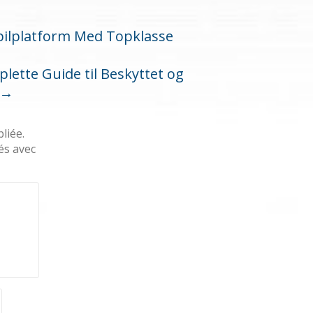
pilplatform Med Topklasse
lette Guide til Beskyttet og
→
liée.
és avec