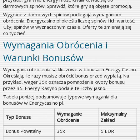
darmowych spinów. Sprawdź, które gry są objęte promocją.
Wygrane z darmowych spinów podlegają wymaganiom
obrócenia. Energycasino pl określa liczbę spinów i ich wartość.
Użyj spinów w wyznaczonym czasie. Oferty te zmieniają się
co tydzień.
Wymagania Obrócenia i
Warunki Bonusów
Wymagania obrócenia są kluczowe w bonusach Energy Casino.
Określają, ile razy musisz obrócić bonus przed wypłatą. Na
przykład, wager 35x oznacza pomnożenie kwoty bonusu
przez 35. Energy Kasyno podaje te liczby jasno.
Tabela poniżej podsumowuje typowe wymagania dla
bonusów w Energycasino pl.
Wymaganie
Maksymalny
Typ Bonusu
Obrócenia
Zakład
Bonus Powitalny
35x
5 EUR