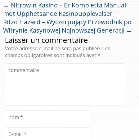
←
Nitrowin Kasino – Er Kompletta Manual
mot Upphetsande Kasinoupplevelser
Ritzo Hazard – Wyczerpujący Przewodnik po
Witrynie Kasynowej Najnowszej Generacji
→
Laisser un commentaire
Votre adresse e-mail ne sera pas publiée.
Les
champs obligatoires sont indiqués avec
*