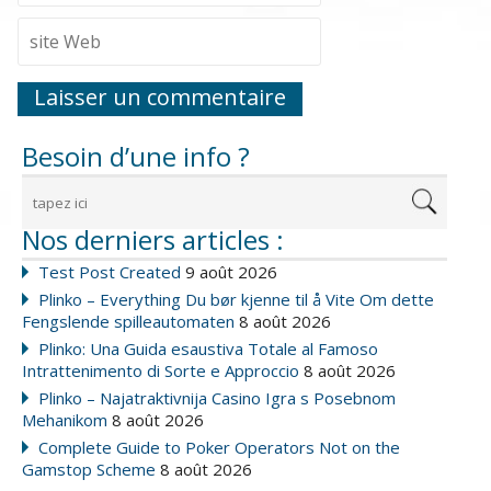
Besoin d’une info ?
Nos derniers articles :
Test Post Created
9 août 2026
Plinko – Everything Du bør kjenne til å Vite Om dette
Fengslende spilleautomaten
8 août 2026
Plinko: Una Guida esaustiva Totale al Famoso
Intrattenimento di Sorte e Approccio
8 août 2026
Plinko – Najatraktivnija Casino Igra s Posebnom
Mehanikom
8 août 2026
Complete Guide to Poker Operators Not on the
Gamstop Scheme
8 août 2026