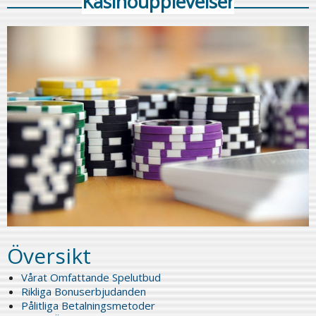
Kasinoupplevelser
Översikt
Vårat Omfattande Spelutbud
Rikliga Bonuserbjudanden
Pålitliga Betalningsmetoder