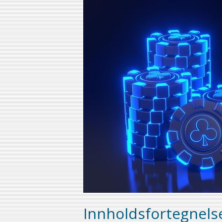
Innholdsfortegnels