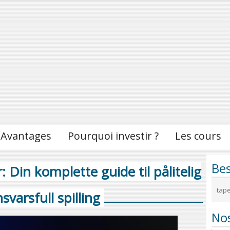
Avantages
Pourquoi investir ?
Les cours
Bes
 Din komplette guide til pålitelig
svarsfull spilling
Nos