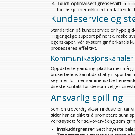
Touch-optimalisert grensesnitt:
Intuit
touchskjermer inkludert omfattende, 
Kundeservice og st
Standarden på kundeservice er hyppig d
Tilgjengelige support på norsk, raske sv
egenskaper. Vår system gir flerkanals ku
prosesseres effektivt.
Kommunikasjonskanaler
Oppdaterte gambling-plattformer må gi m
brukerbehov. Sanntids chat gir spontan 
seg mer for mer sammensatte henvendels
direkte kontakt for de som velger direkte
Ansvarlig spilling
Som en troverdig aktør i industrien tar 
sider
har en plikt til å promotere sunn sp
verktøysett for selvovervåking som gir mu
Innskuddsgrenser:
Sett høyeste beløp
Tapsgrenser:
Automatisert stopp når 