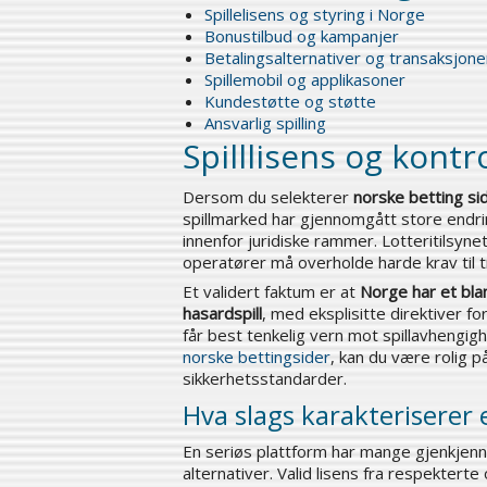
Spillelisens og styring i Norge
Bonustilbud og kampanjer
Betalingsalternativer og transaksjone
Spillemobil og applikasoner
Kundestøtte og støtte
Ansvarlig spilling
Spilllisens og kontr
Dersom du selekterer
norske betting si
spillmarked har gjennomgått store endri
innenfor juridiske rammer. Lotteritilsyne
operatører må overholde harde krav til t
Et validert faktum er at
Norge har et bla
hasardspill
, med eksplisitte direktiver f
får best tenkelig vern mot spillavheng
norske bettingsider
, kan du være rolig p
sikkerhetsstandarder.
Hva slags karakteriserer e
En seriøs plattform har mange gjenkjenne
alternativer. Valid lisens fra respektert