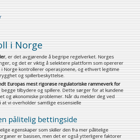
r
oll i Norge
der
, er det avgjørende å begripe regelverket. Norges
nger, og det er viktig å selektere plattform som opererer
t i Norge kontrollerer operasjonene, og ethvert legitime
rygghet og spillerbeskyttelse.
ndt Europas mest rigorøse regulatoriske rammeverk for
or begge tilbydere og spillere. Dette sørger for at kundene
ighet og økonomiske problemer. Når du melder deg ved
å at vi overholder samtlige essensielle
n pålitelig bettingside
lige egenskaper som skiller den fra mer pålitelige
e organer er basisen, men det er også ytterligere faktorer