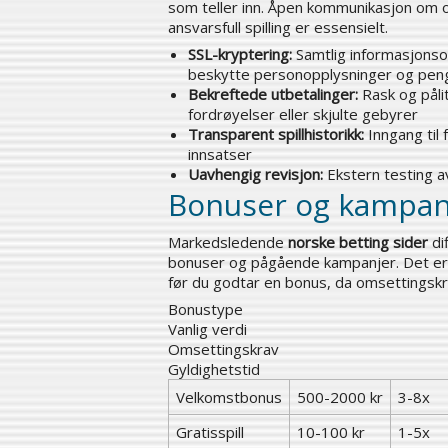
som teller inn. Åpen kommunikasjon om o
ansvarsfull spilling er essensielt.
SSL-kryptering:
Samtlig informasjonsov
beskytte personopplysninger og pen
Bekreftede utbetalinger:
Rask og pålit
fordrøyelser eller skjulte gebyrer
Transparent spillhistorikk:
Inngang til 
innsatser
Uavhengig revisjon:
Ekstern testing av
Bonuser og kampan
Markedsledende
norske betting sider
di
bonuser og pågående kampanjer. Det er a
før du godtar en bonus, da omsettingskrav
Bonustype
Vanlig verdi
Omsettingskrav
Gyldighetstid
Velkomstbonus
500-2000 kr
3-8x
Gratisspill
10-100 kr
1-5x