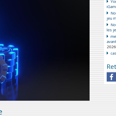
Yo
iGam
Nou
jeu 
Nou
les j
mei
avan
202
cas
Ret
e