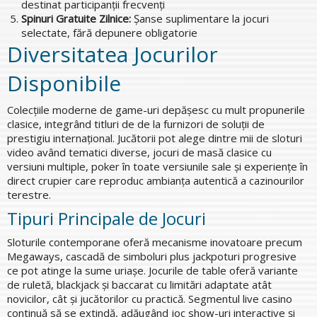
destinat participanții frecvenți
Spinuri Gratuite Zilnice:
Șanse suplimentare la jocuri
selectate, fără depunere obligatorie
Diversitatea Jocurilor
Disponibile
Colecțiile moderne de game-uri depășesc cu mult propunerile
clasice, integrând titluri de de la furnizori de soluții de
prestigiu internațional. Jucătorii pot alege dintre mii de sloturi
video având tematici diverse, jocuri de masă clasice cu
versiuni multiple, poker în toate versiunile sale și experiențe în
direct crupier care reproduc ambianța autentică a cazinourilor
terestre.
Tipuri Principale de Jocuri
Sloturile contemporane oferă mecanisme inovatoare precum
Megaways, cascadă de simboluri plus jackpoturi progresive
ce pot atinge la sume uriașe. Jocurile de table oferă variante
de ruletă, blackjack și baccarat cu limitări adaptate atât
novicilor, cât și jucătorilor cu practică. Segmentul live casino
continuă să se extindă, adăugând joc show-uri interactive și