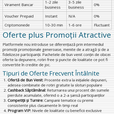
1-2 zile
3-5 zile
Virament Bancar
0%
business
business
Voucher Prepaid
Instant
N/A
0%
Criptomonede
10-30 min
1-6 ore
Fluctuant
Oferte plus Promoții Atractive
Platformele nou introduse se diferențiază prin intermediul
promoții promoționale generoase, menite de a atragă și de a
fidelizeze participanții. Pachetele de bun venit conțin de obicei
oferte la depunere, rotiri free și puncte de loialitate ce pot fi
convertite în credite de joc.
Tipuri de Oferte Frecvent Întâlnite
Ofertă de Bun Venit:
Procente extra la inițialele depuneri,
adesea combinate de rotiri gratuite la sloturi populare
Cashback Săptămânal:
Returnarea unui procent din sumele
pierdute acumulate, oferind o a 2-a șansă participanților
Competiții și Turnire:
Campanii tematice cu premii
consistente plus clasamente în timp real
Program VIP:
Nivele de loialitate cu beneficii exclusive