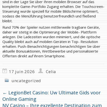
sind in der Lage Sie über Ihren mobilen Browser auf das
komplette Game-Portfolio Zugang erhalten. Die Touchscreen-
Steuerung wurde speziell für mobile Bildschirme optimiert,
sodass die Menüführung benutzerfreundlich und fließend
bleibt.
Rund 70% der Spieler nutzen mittlerweile tragbare Geräte,
daher wir stetig in die Optimierung der Mobile- Plattform
anlegen. Die Ladezeiten wurden minimiert, und die optische
Quality bleibt auch auf mobilen Geräten in Top- Resolution
erhalten. Push-Benachrichtigungen benachrichtigen Sie über
aktuelle Bonusaktionen, Wettbewerbe und personalisierte
Offerten direkt auf ihrem Smartphone.
17 juin 2026
Celia
uncategorized
←
LegionBet Casino: Uw Ultimate Gids voor
Online Gaming
NV Casino – Ihre exzellente Destination zum