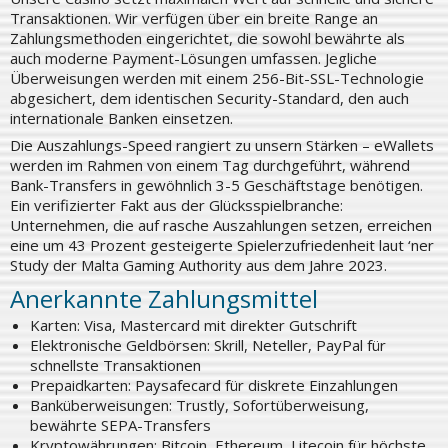
Transaktionen. Wir verfügen über ein breite Range an
Zahlungsmethoden eingerichtet, die sowohl bewährte als
auch moderne Payment-Lösungen umfassen. Jegliche
Überweisungen werden mit einem 256-Bit-SSL-Technologie
abgesichert, dem identischen Security-Standard, den auch
internationale Banken einsetzen.
Die Auszahlungs-Speed rangiert zu unsern Stärken – eWallets
werden im Rahmen von einem Tag durchgeführt, während
Bank-Transfers in gewöhnlich 3-5 Geschäftstage benötigen.
Ein verifizierter Fakt aus der Glücksspielbranche:
Unternehmen, die auf rasche Auszahlungen setzen, erreichen
eine um 43 Prozent gesteigerte Spielerzufriedenheit laut ‘ner
Study der Malta Gaming Authority aus dem Jahre 2023.
Anerkannte Zahlungsmittel
Karten: Visa, Mastercard mit direkter Gutschrift
Elektronische Geldbörsen: Skrill, Neteller, PayPal für
schnellste Transaktionen
Prepaidkarten: Paysafecard für diskrete Einzahlungen
Banküberweisungen: Trustly, Sofortüberweisung,
bewährte SEPA-Transfers
Kryptowährungen: Bitcoin, Ethereum, Litecoin für höchste