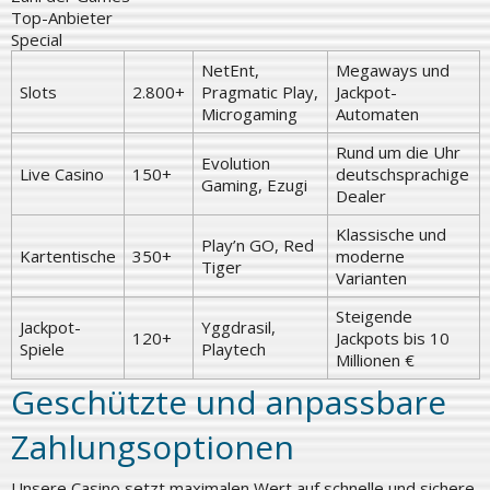
Top-Anbieter
Special
NetEnt,
Megaways und
Slots
2.800+
Pragmatic Play,
Jackpot-
Microgaming
Automaten
Rund um die Uhr
Evolution
Live Casino
150+
deutschsprachige
Gaming, Ezugi
Dealer
Klassische und
Play’n GO, Red
Kartentische
350+
moderne
Tiger
Varianten
Steigende
Jackpot-
Yggdrasil,
120+
Jackpots bis 10
Spiele
Playtech
Millionen €
Geschützte und anpassbare
Zahlungsoptionen
Unsere Casino setzt maximalen Wert auf schnelle und sichere