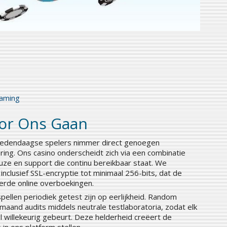
aming
or Ons Gaan
edendaagse spelers nimmer direct genoegen
ng. Ons casino onderscheidt zich via een combinatie
ze en support die continu bereikbaar staat. We
inclusief SSL-encryptie tot minimaal 256-bits, dat de
erde online overboekingen.
ellen periodiek getest zijn op eerlijkheid. Random
aand audits middels neutrale testlaboratoria, zodat elk
 willekeurig gebeurt. Deze helderheid creëert de