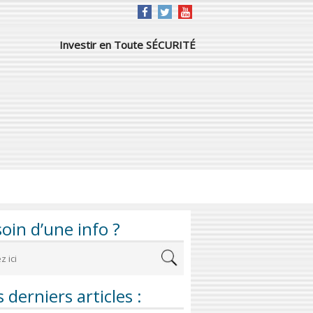
Investir en Toute SÉCURITÉ
oin d’une info ?
 derniers articles :