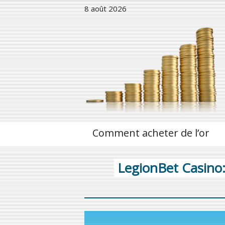
8 août 2026
Comment acheter de l’or
LegionBet Casino: