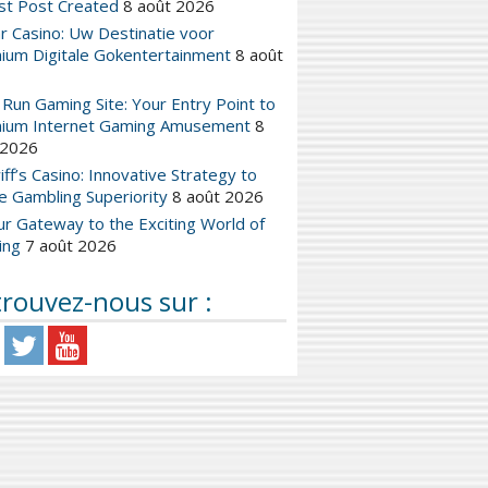
st Post Created
8 août 2026
ar Casino: Uw Destinatie voor
ium Digitale Gokentertainment
8 août
6
 Run Gaming Site: Your Entry Point to
ium Internet Gaming Amusement
8
 2026
ff’s Casino: Innovative Strategy to
e Gambling Superiority
8 août 2026
ur Gateway to the Exciting World of
ing
7 août 2026
rouvez-nous sur :