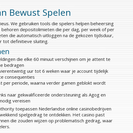
an Bewust Spelen
ieus. We gebruiken tools die spelers helpen beheersing
 behoren depositolimieten die per dag, per week of per
eten die automatisch uitloggen na de gekozen tijdsduur,
 tot definitieve sluiting.
men
ingen die elke 60 minuut verschijnen om je attent te
tte bedragen
ierentwintig uur tot 6 weken waar je account tijdelijk
e consequenties
st per periode, waarna verder gamen geblokt wordt
inks naar gekwalificeerde ondersteuning als Agog en
 nodig vereisen
thority toepassen Nederlandse online casinobedrijven
wekkend spelgedrag te ontdekken. Het casino past
nnen die zouden wijzen op problematisch gedrag, waar
lers.