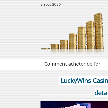
8 août 2026
Comment acheter de l’or
LuckyWins Casi
detai