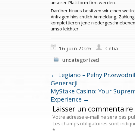
unserer Plattform firm werden.
Darüber hinaus besitzen wir einen weitre
Anfragen hinsichtlich Anmeldung, Zahlun
komplettieren jene niedergeschriebenen
umso leichter.
16 juin 2026
Celia
uncategorized
←
Legiano – Pełny Przewodni
Generacji
MyStake Casino: Your Suprem
Experience
→
Laisser un commentaire
Votre adresse e-mail ne sera pas pub
Les champs obligatoires sont indiqu
*