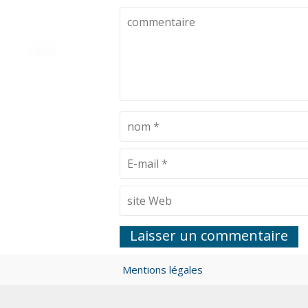
Mentions légales