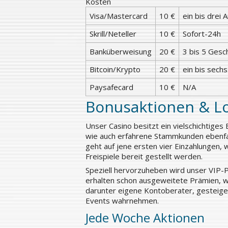
Kosten
Visa/Mastercard
10 €
ein bis drei 
Skrill/Neteller
10 €
Sofort-24h
Banküberweisung
20 €
3 bis 5 Gesc
Bitcoin/Krypto
20 €
ein bis sechs
Paysafecard
10 €
N/A
Bonusaktionen & L
Unser Casino besitzt ein vielschichtig
wie auch erfahrene Stammkunden ebenfal
geht auf jene ersten vier Einzahlungen
Freispiele bereit gestellt werden.
Speziell hervorzuheben wird unser VIP-P
erhalten schon ausgeweitete Prämien, 
darunter eigene Kontoberater, gesteige
Events wahrnehmen.
Jede Woche Aktionen