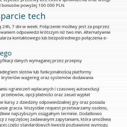
mi bonusów powyżej 100 000 PLN.
sparcie tech
 24h, 7 dni w week. Połączenie możliwy jest za poprzez
 trwaniem odpowiedzi krótszym niż two min. Alternatywnie
mularza kontaktowego lub bezpośredniego połączenia e-
nego
ryfikacji danych wymaganej przez przepisy
ding’iem slotów lub funkcjonalnością platformy
w, kryteriów wagering oraz systemów dodawania
niu ograniczeń wpłacanych i czasowej autoexclusji
 przelewów, opcji płatności oraz zasad wypłat
ne kursy z dziedziny odpowiedzialnej gry oraz posiada
rwisie gracza. Wszystkie request przetwarzamy osobno,
możliwie najszybszym osiągalnym terminie. Dodatkowo
ji z najczęściej zadawanymi zapytaniami, która umożliwia
ącej części standardowych kwestii pozbawione wymogu