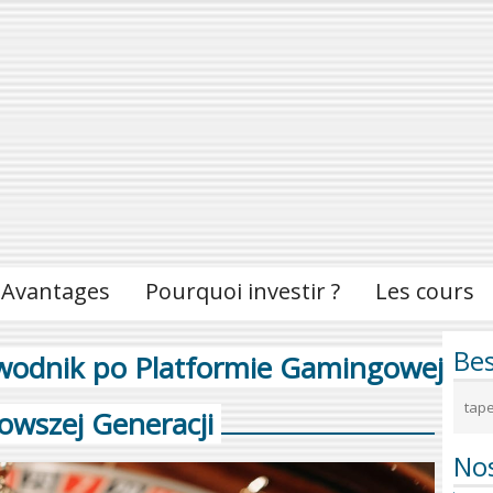
Avantages
Pourquoi investir ?
Les cours
Bes
ewodnik po Platformie Gamingowej
owszej Generacji
Nos