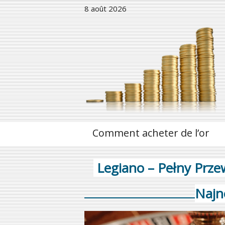
8 août 2026
Comment acheter de l’or
Legiano – Pełny Prz
Najn