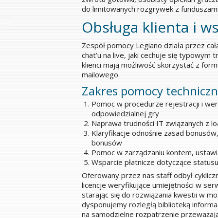
do limitowanych rozgrywek z fundusza
Obsługa klienta i w
Zespół pomocy Legiano działa przez całą
chat’u na live, jaki cechuje się typowym
klienci mają możliwość skorzystać z for
mailowego.
Zakres pomocy technicz
Pomoc w procedurze rejestracji i we
odpowiedzialnej gry
Naprawa trudności IT związanych z loa
Klaryfikacje odnośnie zasad bonusó
bonusów
Pomoc w zarządzaniu kontem, ustawia
Wsparcie płatnicze dotyczące statusu
Oferowany przez nas staff odbył cyklicz
licencje weryfikujące umiejętności w se
starając się do rozwiązania kwestii w 
dysponujemy rozległą biblioteką informac
na samodzielne rozpatrzenie przeważaj