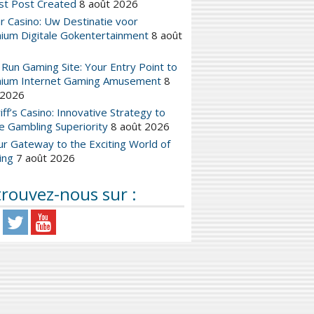
st Post Created
8 août 2026
ar Casino: Uw Destinatie voor
ium Digitale Gokentertainment
8 août
6
 Run Gaming Site: Your Entry Point to
ium Internet Gaming Amusement
8
 2026
ff’s Casino: Innovative Strategy to
e Gambling Superiority
8 août 2026
ur Gateway to the Exciting World of
ing
7 août 2026
rouvez-nous sur :