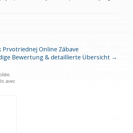
 Prvotriednej Online Zábave
ige Bewertung & detaillierte Übersicht
→
liée.
és avec