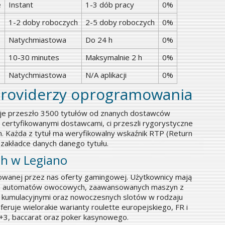
e
Instant
1-3 dób pracy
0%
1-2 doby roboczych
2-5 doby roboczych
0%
Natychmiastowa
Do 24 h
0%
10-30 minutes
Maksymalnie 2 h
0%
Natychmiastowa
N/A aplikacji
0%
 providerzy oprogramowania
je przeszło 3500 tytułów od znanych dostawców
 certyfikowanymi dostawcami, ci przeszli rygorystyczne
h. Każda z tytuł ma weryfikowalny wskaźnik RTP (Return
w zakładce danych danego tytułu.
ch w Legiano
wanej przez nas oferty gamingowej. Użytkownicy mają
ych automatów owocowych, zaawansowanych maszyn z
kumulacyjnymi oraz nowoczesnych slotów w rodzaju
eruje wielorakie warianty roulette europejskiego, FR i
21+3, baccarat oraz poker kasynowego.