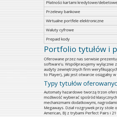
Płatności kartami kredytowe/debetow
Przelewy bankowe
Wirtualne portfele elektroniczne
Waluty cyfrowe
Prepaid kody
Portfolio tytułów i
Oferowane przez nas serwisie prezentu
software’u. Współpracujemy wyłącznie z
audyty zewnętrznych firm weryfikującyc
to Player), jaki jest otwarcie osiągalny 
Typy tytułów oferowany
Automaty hazardowe tworzą trzon ofero
możliwość wybierać spośród klasyczn
mechanizmami dodatkowymi, nagrodami 
Megaways. Dział rozgrywek przy stole of
American, BJ z trybami Perfect Pairs i 