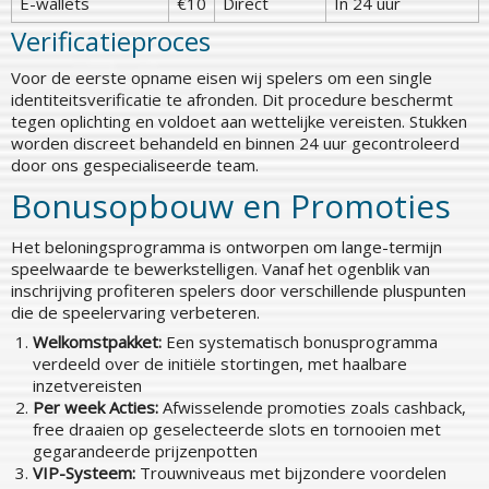
E-wallets
€10
Direct
In 24 uur
Verificatieproces
Voor de eerste opname eisen wij spelers om een single
identiteitsverificatie te afronden. Dit procedure beschermt
tegen oplichting en voldoet aan wettelijke vereisten. Stukken
worden discreet behandeld en binnen 24 uur gecontroleerd
door ons gespecialiseerde team.
Bonusopbouw en Promoties
Het beloningsprogramma is ontworpen om lange-termijn
speelwaarde te bewerkstelligen. Vanaf het ogenblik van
inschrijving profiteren spelers door verschillende pluspunten
die de speelervaring verbeteren.
Welkomstpakket:
Een systematisch bonusprogramma
verdeeld over de initiële stortingen, met haalbare
inzetvereisten
Per week Acties:
Afwisselende promoties zoals cashback,
free draaien op geselecteerde slots en tornooien met
gegarandeerde prijzenpotten
VIP-Systeem:
Trouwniveaus met bijzondere voordelen