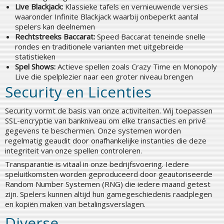
Live Blackjack:
Klassieke tafels en vernieuwende versies
waaronder Infinite Blackjack waarbij onbeperkt aantal
spelers kan deelnemen
Rechtstreeks Baccarat:
Speed Baccarat teneinde snelle
rondes en traditionele varianten met uitgebreide
statistieken
Spel Shows:
Actieve spellen zoals Crazy Time en Monopoly
Live die spelplezier naar een groter niveau brengen
Security en Licenties
Security vormt de basis van onze activiteiten. Wij toepassen
SSL-encryptie van bankniveau om elke transacties en privé
gegevens te beschermen. Onze systemen worden
regelmatig geaudit door onafhankelijke instanties die deze
integriteit van onze spellen controleren.
Transparantie is vitaal in onze bedrijfsvoering. Iedere
speluitkomsten worden geproduceerd door geautoriseerde
Random Number Systemen (RNG) die iedere maand getest
zijn. Spelers kunnen altijd hun gamegeschiedenis raadplegen
en kopiën maken van betalingsverslagen.
Diverse