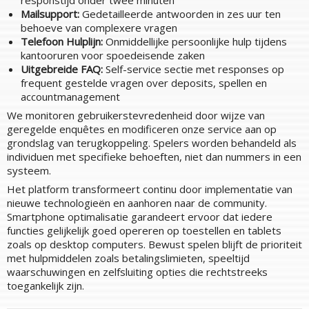
Mailsupport:
Gedetailleerde antwoorden in zes uur ten
behoeve van complexere vragen
Telefoon Hulplijn:
Onmiddellijke persoonlijke hulp tijdens
kantooruren voor spoedeisende zaken
Uitgebreide FAQ:
Self-service sectie met responses op
frequent gestelde vragen over deposits, spellen en
accountmanagement
We monitoren gebruikerstevredenheid door wijze van
geregelde enquêtes en modificeren onze service aan op
grondslag van terugkoppeling. Spelers worden behandeld als
individuen met specifieke behoeften, niet dan nummers in een
systeem.
Het platform transformeert continu door implementatie van
nieuwe technologieën en aanhoren naar de community.
Smartphone optimalisatie garandeert ervoor dat iedere
functies gelijkelijk goed opereren op toestellen en tablets
zoals op desktop computers. Bewust spelen blijft de prioriteit
met hulpmiddelen zoals betalingslimieten, speeltijd
waarschuwingen en zelfsluiting opties die rechtstreeks
toegankelijk zijn.