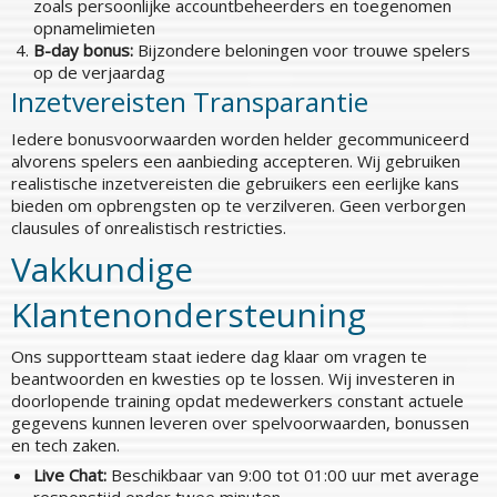
zoals persoonlijke accountbeheerders en toegenomen
opnamelimieten
B-day bonus:
Bijzondere beloningen voor trouwe spelers
op de verjaardag
Inzetvereisten Transparantie
Iedere bonusvoorwaarden worden helder gecommuniceerd
alvorens spelers een aanbieding accepteren. Wij gebruiken
realistische inzetvereisten die gebruikers een eerlijke kans
bieden om opbrengsten op te verzilveren. Geen verborgen
clausules of onrealistisch restricties.
Vakkundige
Klantenondersteuning
Ons supportteam staat iedere dag klaar om vragen te
beantwoorden en kwesties op te lossen. Wij investeren in
doorlopende training opdat medewerkers constant actuele
gegevens kunnen leveren over spelvoorwaarden, bonussen
en tech zaken.
Live Chat:
Beschikbaar van 9:00 tot 01:00 uur met average
responstijd onder twee minuten