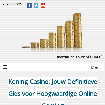
7 août 2026
Investir en Toute SÉCURITÉ
Menu
Koning Casino: Jouw Definitieve
Gids voor Hoogwaardige Online