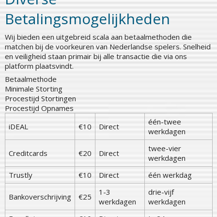
Betalingsmogelijkheden
Wij bieden een uitgebreid scala aan betaalmethoden die
matchen bij de voorkeuren van Nederlandse spelers. Snelheid
en veiligheid staan primair bij alle transactie die via ons
platform plaatsvindt.
Betaalmethode
Minimale Storting
Procestijd Stortingen
Procestijd Opnames
één-twee
iDEAL
€10
Direct
werkdagen
twee-vier
Creditcards
€20
Direct
werkdagen
Trustly
€10
Direct
één werkdag
1-3
drie-vijf
Bankoverschrijving
€25
werkdagen
werkdagen