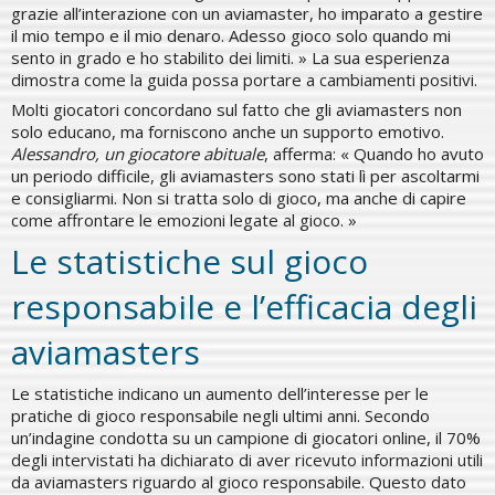
grazie all’interazione con un aviamaster, ho imparato a gestire
il mio tempo e il mio denaro. Adesso gioco solo quando mi
sento in grado e ho stabilito dei limiti. » La sua esperienza
dimostra come la guida possa portare a cambiamenti positivi.
Molti giocatori concordano sul fatto che gli aviamasters non
solo educano, ma forniscono anche un supporto emotivo.
Alessandro, un giocatore abituale
, afferma: « Quando ho avuto
un periodo difficile, gli aviamasters sono stati lì per ascoltarmi
e consigliarmi. Non si tratta solo di gioco, ma anche di capire
come affrontare le emozioni legate al gioco. »
Le statistiche sul gioco
responsabile e l’efficacia degli
aviamasters
Le statistiche indicano un aumento dell’interesse per le
pratiche di gioco responsabile negli ultimi anni. Secondo
un’indagine condotta su un campione di giocatori online, il 70%
degli intervistati ha dichiarato di aver ricevuto informazioni utili
da aviamasters riguardo al gioco responsabile. Questo dato