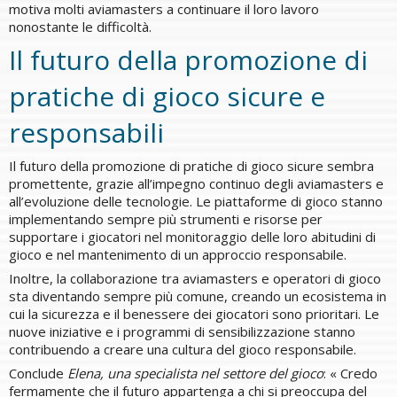
motiva molti aviamasters a continuare il loro lavoro
nonostante le difficoltà.
Il futuro della promozione di
pratiche di gioco sicure e
responsabili
Il futuro della promozione di pratiche di gioco sicure sembra
promettente, grazie all’impegno continuo degli aviamasters e
all’evoluzione delle tecnologie. Le piattaforme di gioco stanno
implementando sempre più strumenti e risorse per
supportare i giocatori nel monitoraggio delle loro abitudini di
gioco e nel mantenimento di un approccio responsabile.
Inoltre, la collaborazione tra aviamasters e operatori di gioco
sta diventando sempre più comune, creando un ecosistema in
cui la sicurezza e il benessere dei giocatori sono prioritari. Le
nuove iniziative e i programmi di sensibilizzazione stanno
contribuendo a creare una cultura del gioco responsabile.
Conclude
Elena, una specialista nel settore del gioco
: « Credo
fermamente che il futuro appartenga a chi si preoccupa del