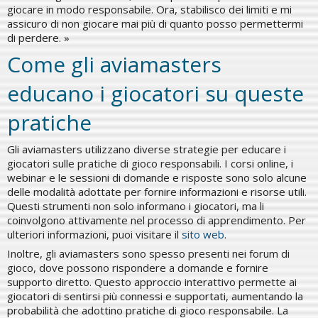
giocare in modo responsabile. Ora, stabilisco dei limiti e mi
assicuro di non giocare mai più di quanto posso permettermi
di perdere. »
Come gli aviamasters
educano i giocatori su queste
pratiche
Gli aviamasters utilizzano diverse strategie per educare i
giocatori sulle pratiche di gioco responsabili. I corsi online, i
webinar e le sessioni di domande e risposte sono solo alcune
delle modalità adottate per fornire informazioni e risorse utili.
Questi strumenti non solo informano i giocatori, ma li
coinvolgono attivamente nel processo di apprendimento. Per
ulteriori informazioni, puoi visitare il
sito web
.
Inoltre, gli aviamasters sono spesso presenti nei forum di
gioco, dove possono rispondere a domande e fornire
supporto diretto. Questo approccio interattivo permette ai
giocatori di sentirsi più connessi e supportati, aumentando la
probabilità che adottino pratiche di gioco responsabile. La