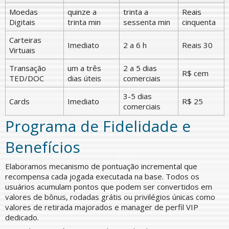
Moedas
quinze a
trinta a
Reais
Digitais
trinta min
sessenta min
cinquenta
Carteiras
Imediato
2 a 6 h
Reais 30
Virtuais
Transação
um a três
2 a 5 dias
R$ cem
TED/DOC
dias úteis
comerciais
3-5 dias
Cards
Imediato
R$ 25
comerciais
Programa de Fidelidade e
Benefícios
Elaboramos mecanismo de pontuação incremental que
recompensa cada jogada executada na base. Todos os
usuários acumulam pontos que podem ser convertidos em
valores de bônus, rodadas grátis ou privilégios únicas como
valores de retirada majorados e manager de perfil VIP
dedicado.