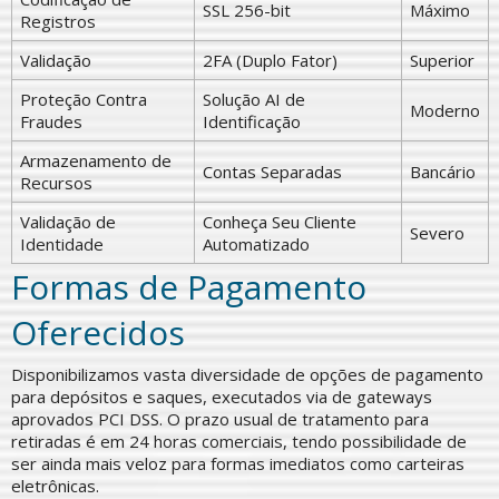
SSL 256-bit
Máximo
Registros
Validação
2FA (Duplo Fator)
Superior
Proteção Contra
Solução AI de
Moderno
Fraudes
Identificação
Armazenamento de
Contas Separadas
Bancário
Recursos
Validação de
Conheça Seu Cliente
Severo
Identidade
Automatizado
Formas de Pagamento
Oferecidos
Disponibilizamos vasta diversidade de opções de pagamento
para depósitos e saques, executados via de gateways
aprovados PCI DSS. O prazo usual de tratamento para
retiradas é em 24 horas comerciais, tendo possibilidade de
ser ainda mais veloz para formas imediatos como carteiras
eletrônicas.