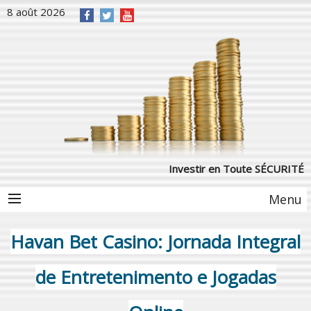
8 août 2026
Investir en Toute SÉCURITÉ
Menu
Havan Bet Casino: Jornada Integral
de Entretenimento e Jogadas