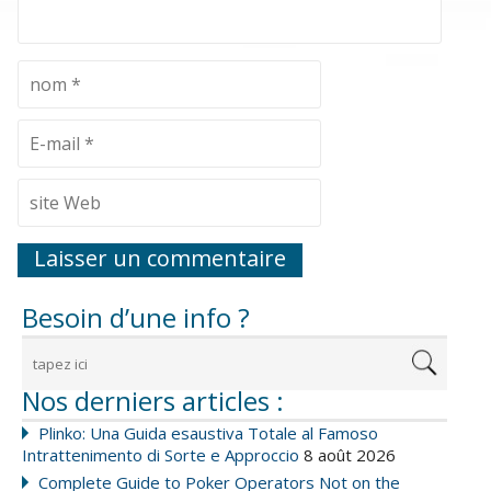
Besoin d’une info ?
Nos derniers articles :
Plinko: Una Guida esaustiva Totale al Famoso
Intrattenimento di Sorte e Approccio
8 août 2026
Complete Guide to Poker Operators Not on the