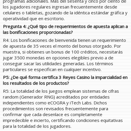
programas adicionales. Más del sesenta y cinco por ciento de
los jugadores regulares ingresan frecuentemente desde
celulares o tabletas, gozando de la idéntica estándar gráfica y
operatividad que en escritorio.
Pregunta 4: ¿Qué tipo de requerimientos de apuesta aplican a
las bonificaciones proporcionadas?
R4: Los bonificaciones de bienvenida tienen un requerimiento
de apuesta de 35 veces el monto del bonus otorgado. Por
muestra, si obtienes un bonus de 100 créditos, necesitarás
jugar 3500 monedas en opciones elegibles previo a de
conseguir sacar las utilidades generadas. Los términos
particulares se especifican en cualquier incentivo.
P5: ¿De qué forma certifica 3 Reyes Casino la imparcialidad en
los resultados de los productos?
R5: La totalidad de los juegos emplean sistemas de cifras
random (Generador RNG) acreditados por entidades
independientes como eCOGRA y iTech Labs. Dichos
procedimientos son revisados frecuentemente para
confirmar que cada desenlace es completamente
impredecible e incierto, certificando condiciones equitativas
para la totalidad de los jugadores.