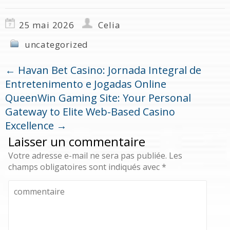
25 mai 2026
Celia
uncategorized
←
Havan Bet Casino: Jornada Integral de
Entretenimento e Jogadas Online
QueenWin Gaming Site: Your Personal
Gateway to Elite Web-Based Casino
Excellence
→
Laisser un commentaire
Votre adresse e-mail ne sera pas publiée.
Les
champs obligatoires sont indiqués avec
*