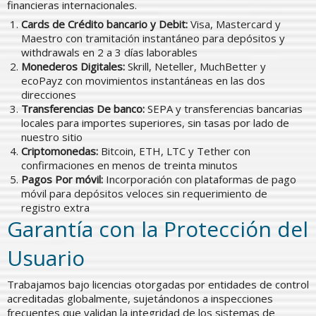
financieras internacionales.
Cards de Crédito bancario y Debit:
Visa, Mastercard y
Maestro con tramitación instantáneo para depósitos y
withdrawals en 2 a 3 días laborables
Monederos Digitales:
Skrill, Neteller, MuchBetter y
ecoPayz con movimientos instantáneas en las dos
direcciones
Transferencias De banco:
SEPA y transferencias bancarias
locales para importes superiores, sin tasas por lado de
nuestro sitio
Criptomonedas:
Bitcoin, ETH, LTC y Tether con
confirmaciones en menos de treinta minutos
Pagos Por móvil:
Incorporación con plataformas de pago
móvil para depósitos veloces sin requerimiento de
registro extra
Garantía con la Protección del
Usuario
Trabajamos bajo licencias otorgadas por entidades de control
acreditadas globalmente, sujetándonos a inspecciones
frecuentes que validan la integridad de los sistemas de