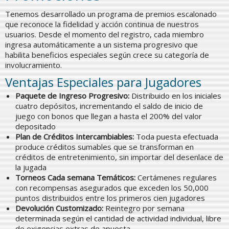
Tenemos desarrollado un programa de premios escalonado
que reconoce la fidelidad y acción continua de nuestros
usuarios. Desde el momento del registro, cada miembro
ingresa automáticamente a un sistema progresivo que
habilita beneficios especiales según crece su categoría de
involucramiento.
Ventajas Especiales para Jugadores
Paquete de Ingreso Progresivo:
Distribuido en los iniciales
cuatro depósitos, incrementando el saldo de inicio de
juego con bonos que llegan a hasta el 200% del valor
depositado
Plan de Créditos Intercambiables:
Toda puesta efectuada
produce créditos sumables que se transforman en
créditos de entretenimiento, sin importar del desenlace de
la jugada
Torneos Cada semana Temáticos:
Certámenes regulares
con recompensas asegurados que exceden los 50,000
puntos distribuidos entre los primeros cien jugadores
Devolución Customizado:
Reintegro por semana
determinada según el cantidad de actividad individual, libre
de exigencias extras de apuesta