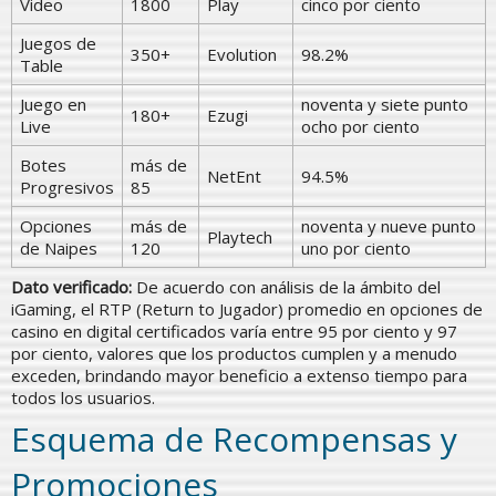
Video
1800
Play
cinco por ciento
Juegos de
350+
Evolution
98.2%
Table
Juego en
noventa y siete punto
180+
Ezugi
Live
ocho por ciento
Botes
más de
NetEnt
94.5%
Progresivos
85
Opciones
más de
noventa y nueve punto
Playtech
de Naipes
120
uno por ciento
Dato verificado:
De acuerdo con análisis de la ámbito del
iGaming, el RTP (Return to Jugador) promedio en opciones de
casino en digital certificados varía entre 95 por ciento y 97
por ciento, valores que los productos cumplen y a menudo
exceden, brindando mayor beneficio a extenso tiempo para
todos los usuarios.
Esquema de Recompensas y
Promociones