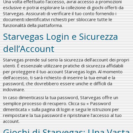
Una volta effettuato l’accesso, avrai accesso a promozioni
esclusive e potrai esplorare la collezione di giochi offerti da
Starvegas. Assicurati di verificare il tuo conto fornendo i
documenti identificativi richiesti per sbloccare tutte le
funzionalità della piattaforma.
Starvegas Login e Sicurezza
dell’Account
Starvegas prende sul serio la sicurezza dell’account dei propri
utenti. È essenziale utilizzare pratiche di sicurezza affidabili
per proteggere il tuo account Starvegas login. Al momento
dell’accesso, ti sarà richiesto di inserire la tua email e la
password, che dovrebbero essere uniche e difficili da
indovinare.
In caso dimenticassi la tua password, Starvegas offre un
semplice processo di recupero. Clicca su « Password
dimenticata » sulla pagina di login e segui le istruzioni per
reimpostare la tua password e ripristinare l’accesso al tuo
account.
Giochi di Starvegas: Una Vasta