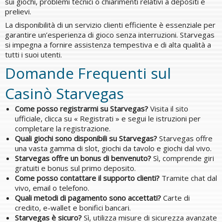
sui giochi, problemi tecnici o chiarimenti relativi a depositi e
prelievi.
La disponibilità di un servizio clienti efficiente è essenziale per
garantire un’esperienza di gioco senza interruzioni. Starvegas
si impegna a fornire assistenza tempestiva e di alta qualità a
tutti i suoi utenti.
Domande Frequenti sul
Casinò Starvegas
Come posso registrarmi su Starvegas?
Visita il sito
ufficiale, clicca su « Registrati » e segui le istruzioni per
completare la registrazione.
Quali giochi sono disponibili su Starvegas?
Starvegas offre
una vasta gamma di slot, giochi da tavolo e giochi dal vivo.
Starvegas offre un bonus di benvenuto?
Sì, comprende giri
gratuiti e bonus sul primo deposito.
Come posso contattare il supporto clienti?
Tramite chat dal
vivo, email o telefono.
Quali metodi di pagamento sono accettati?
Carte di
credito, e-wallet e bonifici bancari.
Starvegas è sicuro?
Sì, utilizza misure di sicurezza avanzate