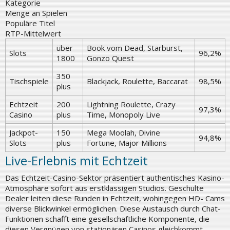
Kategorie
Menge an Spielen
Populäre Titel
RTP-Mittelwert
über
Book vom Dead, Starburst,
Slots
96,2%
1800
Gonzo Quest
350
Tischspiele
Blackjack, Roulette, Baccarat
98,5%
plus
Echtzeit
200
Lightning Roulette, Crazy
97,3%
Casino
plus
Time, Monopoly Live
Jackpot-
150
Mega Moolah, Divine
94,8%
Slots
plus
Fortune, Major Millions
Live-Erlebnis mit Echtzeit
Das Echtzeit-Casino-Sektor präsentiert authentisches Kasino-
Atmosphäre sofort aus erstklassigen Studios. Geschulte
Dealer leiten diese Runden in Echtzeit, wohingegen HD- Cams
diverse Blickwinkel ermöglichen. Diese Austausch durch Chat-
Funktionen schafft eine gesellschaftliche Komponente, die
diesen Vergnügen von stationären Casinos gleichkommt.