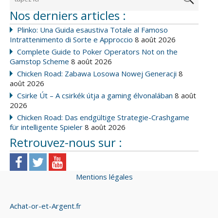
Nos derniers articles :
Plinko: Una Guida esaustiva Totale al Famoso
Intrattenimento di Sorte e Approccio
8 août 2026
Complete Guide to Poker Operators Not on the
Gamstop Scheme
8 août 2026
Chicken Road: Zabawa Losowa Nowej Generacji
8
août 2026
Csirke Út – A csirkék útja a gaming élvonalában
8 août
2026
Chicken Road: Das endgültige Strategie-Crashgame
für intelligente Spieler
8 août 2026
Retrouvez-nous sur :
Mentions légales
Achat-or-et-Argent.fr