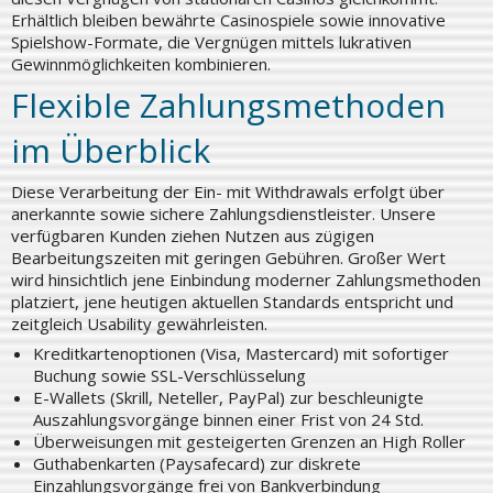
Erhältlich bleiben bewährte Casinospiele sowie innovative
Spielshow-Formate, die Vergnügen mittels lukrativen
Gewinnmöglichkeiten kombinieren.
Flexible Zahlungsmethoden
im Überblick
Diese Verarbeitung der Ein- mit Withdrawals erfolgt über
anerkannte sowie sichere Zahlungsdienstleister. Unsere
verfügbaren Kunden ziehen Nutzen aus zügigen
Bearbeitungszeiten mit geringen Gebühren. Großer Wert
wird hinsichtlich jene Einbindung moderner Zahlungsmethoden
platziert, jene heutigen aktuellen Standards entspricht und
zeitgleich Usability gewährleisten.
Kreditkartenoptionen (Visa, Mastercard) mit sofortiger
Buchung sowie SSL-Verschlüsselung
E-Wallets (Skrill, Neteller, PayPal) zur beschleunigte
Auszahlungsvorgänge binnen einer Frist von 24 Std.
Überweisungen mit gesteigerten Grenzen an High Roller
Guthabenkarten (Paysafecard) zur diskrete
Einzahlungsvorgänge frei von Bankverbindung