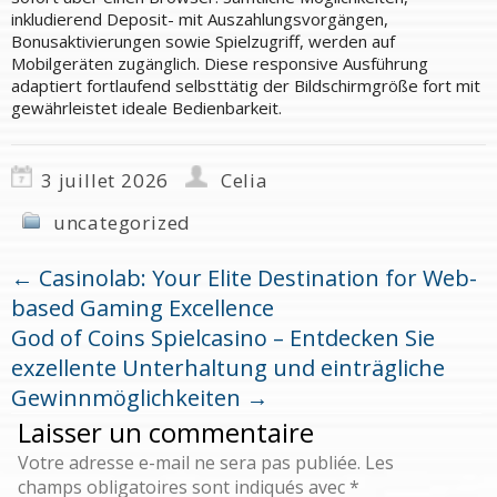
inkludierend Deposit- mit Auszahlungsvorgängen,
Bonusaktivierungen sowie Spielzugriff, werden auf
Mobilgeräten zugänglich. Diese responsive Ausführung
adaptiert fortlaufend selbsttätig der Bildschirmgröße fort mit
gewährleistet ideale Bedienbarkeit.
3 juillet 2026
Celia
uncategorized
←
Casinolab: Your Elite Destination for Web-
based Gaming Excellence
God of Coins Spielcasino – Entdecken Sie
exzellente Unterhaltung und einträgliche
Gewinnmöglichkeiten
→
Laisser un commentaire
Votre adresse e-mail ne sera pas publiée.
Les
champs obligatoires sont indiqués avec
*