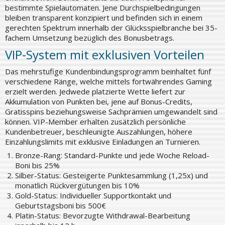
bestimmte Spielautomaten. Jene Durchspielbedingungen
bleiben transparent konzipiert und befinden sich in einem
gerechten Spektrum innerhalb der Glücksspielbranche bei 35-
fachem Umsetzung bezüglich des Bonusbetrags.
VIP-System mit exklusiven Vorteilen
Das mehrstufige Kundenbindungsprogramm beinhaltet fünf
verschiedene Ränge, welche mittels fortwährendes Gaming
erzielt werden. Jedwede platzierte Wette liefert zur
Akkumulation von Punkten bei, jene auf Bonus-Credits,
Gratisspins beziehungsweise Sachprämien umgewandelt sind
können. VIP-Member erhalten zusätzlich persönliche
Kundenbetreuer, beschleunigte Auszahlungen, höhere
Einzahlungslimits mit exklusive Einladungen an Turnieren.
Bronze-Rang: Standard-Punkte und jede Woche Reload-
Boni bis 25%
Silber-Status: Gesteigerte Punktesammlung (1,25x) und
monatlich Rückvergütungen bis 10%
Gold-Status: Individueller Supportkontakt und
Geburtstagsboni bis 500€
Platin-Status: Bevorzugte Withdrawal-Bearbeitung