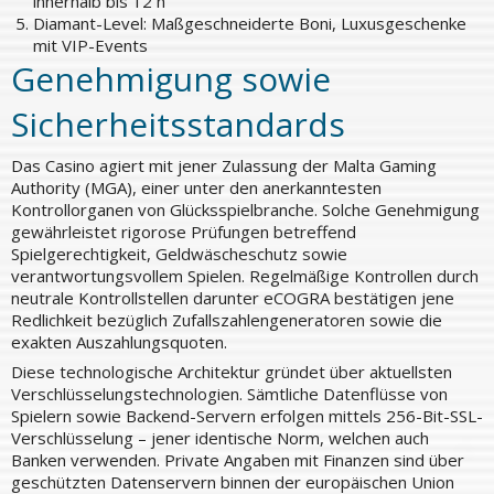
innerhalb bis 12 h
Diamant-Level: Maßgeschneiderte Boni, Luxusgeschenke
mit VIP-Events
Genehmigung sowie
Sicherheitsstandards
Das Casino agiert mit jener Zulassung der Malta Gaming
Authority (MGA), einer unter den anerkanntesten
Kontrollorganen von Glücksspielbranche. Solche Genehmigung
gewährleistet rigorose Prüfungen betreffend
Spielgerechtigkeit, Geldwäscheschutz sowie
verantwortungsvollem Spielen. Regelmäßige Kontrollen durch
neutrale Kontrollstellen darunter eCOGRA bestätigen jene
Redlichkeit bezüglich Zufallszahlengeneratoren sowie die
exakten Auszahlungsquoten.
Diese technologische Architektur gründet über aktuellsten
Verschlüsselungstechnologien. Sämtliche Datenflüsse von
Spielern sowie Backend-Servern erfolgen mittels 256-Bit-SSL-
Verschlüsselung – jener identische Norm, welchen auch
Banken verwenden. Private Angaben mit Finanzen sind über
geschützten Datenservern binnen der europäischen Union