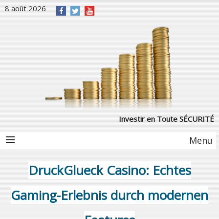
8 août 2026
Investir en Toute SÉCURITÉ
Menu
DruckGlueck Casino: Echtes
Gaming-Erlebnis durch modernen