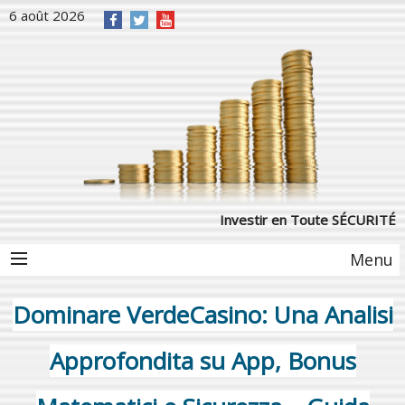
6 août 2026
Investir en Toute SÉCURITÉ
Menu
Dominare VerdeCasino: Una Analisi
Approfondita su App, Bonus