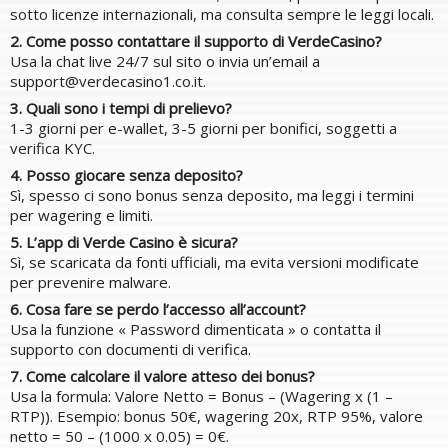
sotto licenze internazionali, ma consulta sempre le leggi locali.
2. Come posso contattare il supporto di VerdeCasino?
Usa la chat live 24/7 sul sito o invia un’email a
support@verdecasino1.co.it.
3. Quali sono i tempi di prelievo?
1-3 giorni per e-wallet, 3-5 giorni per bonifici, soggetti a
verifica KYC.
4. Posso giocare senza deposito?
Sì, spesso ci sono bonus senza deposito, ma leggi i termini
per wagering e limiti.
5. L’app di Verde Casino è sicura?
Sì, se scaricata da fonti ufficiali, ma evita versioni modificate
per prevenire malware.
6. Cosa fare se perdo l’accesso all’account?
Usa la funzione « Password dimenticata » o contatta il
supporto con documenti di verifica.
7. Come calcolare il valore atteso dei bonus?
Usa la formula: Valore Netto = Bonus – (Wagering x (1 –
RTP)). Esempio: bonus 50€, wagering 20x, RTP 95%, valore
netto = 50 – (1000 x 0.05) = 0€.