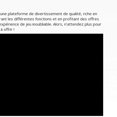
 une plateforme de divertissement de qualité, riche en
ant les différentes fonctions et en profitant des offres
xpérience de jeu inoubliable. Alors, n’attendez plus pour
 offrir !