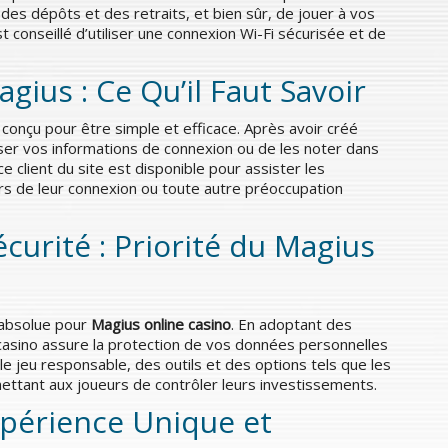
e des dépôts et des retraits, et bien sûr, de jouer à vos
st conseillé d’utiliser une connexion Wi-Fi sécurisée et de
gius : Ce Qu’il Faut Savoir
conçu pour être simple et efficace. Après avoir créé
r vos informations de connexion ou de les noter dans
ce client du site est disponible pour assister les
lors de leur connexion ou toute autre préoccupation
curité : Priorité du Magius
 absolue pour
Magius online casino
. En adoptant des
 casino assure la protection de vos données personnelles
le jeu responsable, des outils et des options tels que les
ettant aux joueurs de contrôler leurs investissements.
xpérience Unique et