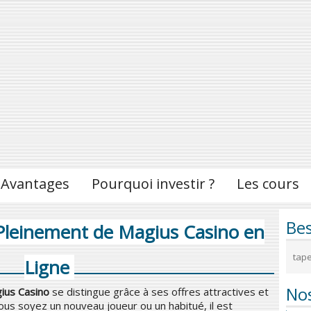
Avantages
Pourquoi investir ?
Les cours
Bes
Pleinement de Magius Casino en
Ligne
Nos
ius Casino
se distingue grâce à ses offres attractives et
us soyez un nouveau joueur ou un habitué, il est