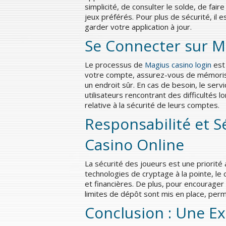
simplicité, de consulter le solde, de fair
jeux préférés. Pour plus de sécurité, il e
garder votre application à jour.
Se Connecter sur Ma
Le processus de
Magius casino login
est 
votre compte, assurez-vous de mémorise
un endroit sûr. En cas de besoin, le servi
utilisateurs rencontrant des difficultés 
relative à la sécurité de leurs comptes.
Responsabilité et Sé
Casino Online
La sécurité des joueurs est une priorité
technologies de cryptage à la pointe, le
et financières. De plus, pour encourager 
limites de dépôt sont mis en place, perm
Conclusion : Une E