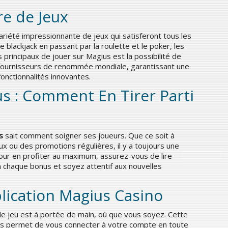
re de Jeux
riété impressionnante de jeux qui satisferont tous les
 blackjack en passant par la roulette et le poker, les
principaux de jouer sur Magius est la possibilité de
fournisseurs de renommée mondiale, garantissant une
fonctionnalités innovantes.
s : Comment En Tirer Parti
s
sait comment soigner ses joueurs. Que ce soit à
 ou des promotions régulières, il y a toujours une
our en profiter au maximum, assurez-vous de lire
à chaque bonus et soyez attentif aux nouvelles
lication Magius Casino
 de jeu est à portée de main, où que vous soyez. Cette
r vous permet de vous connecter à votre compte en toute