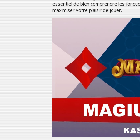
essentiel de bien comprendre les fonctio
maximiser votre plaisir de jouer.